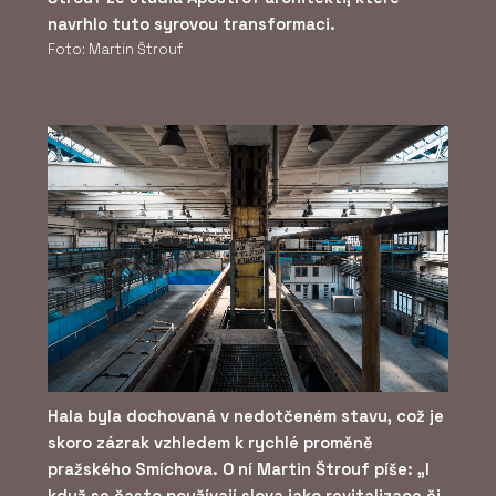
navrhlo tuto syrovou transformaci.
Foto: Martin Štrouf
Hala byla dochovaná v nedotčeném stavu, což je
skoro zázrak vzhledem k rychlé proměně
pražského Smíchova. O ní Martin Štrouf píše: „I
když se často používají slova jako revitalizace či