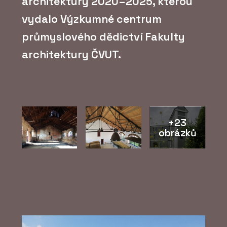
architektury 2020–2025, kterou
vydalo Výzkumné centrum
průmyslového dědictví Fakulty
architektury ČVUT.
+23
obrázků