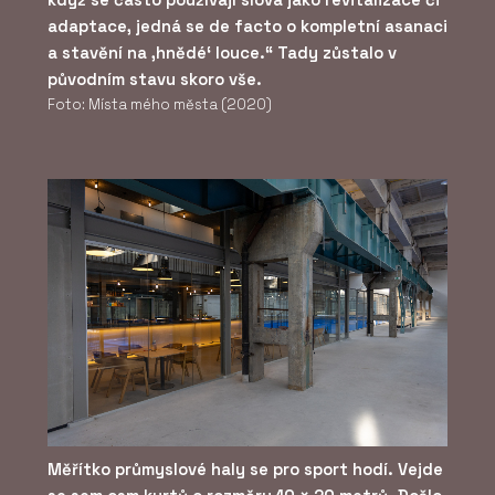
adaptace, jedná se de facto o kompletní asanaci
a stavění na ‚hnědé‘ louce.“ Tady zůstalo v
původním stavu skoro vše.
Foto: Místa mého města (2020)
Měřítko průmyslové haly se pro sport hodí. Vejde