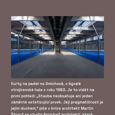
Kurty na padel na Smíchově, v bývalé
strojírenské hale z roku 1983. Je to vidět na
první pohled: „Stavba neobsahuje ani jeden
záměrně estetizující prvek. Její pragmatičnost je
jejím duchem,“ píše v knize architekt Martin
Štrouf ze studia Apostrof architekti, které