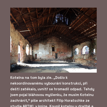
Kotelna na tom byla zle. „Došlo k
nekoordinovanému vybourání konstrukcí, při
dešti zatékalo, uvnitř se hromadil odpad. Tehdy
jsem pojal bláhovou myšlenku, že musím Kotelnu
zachránit,“ píše architekt Filip Horatschke ze
studia ARTIKL v knize. Koupil kotelnu v dražbě a