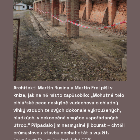
Architekti Martin Rusina a Martin Frei píší v
knize, jak na ně místo zapůsobilo: „Mohutné tělo
cihlářské pece neslyšně vydechovalo chladný
vlhký vzduch ze svých dokonale vykroužených,
hladkých, v nekonečné smyčce uspořádaných
útrob.“ Připadalo jim nesmyslné ji bourat – chtěli
průmyslovou stavbu nechat stát a využít.
Foto: Archiv Rusina Frei Architekti, 2019