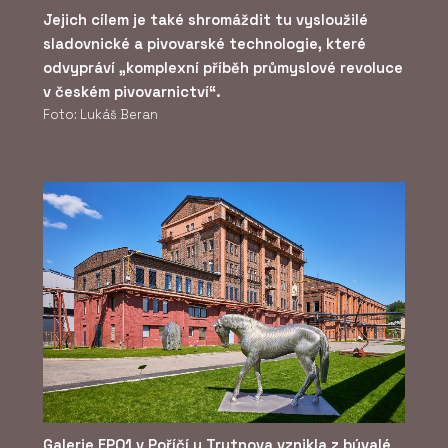
Jejich cílem je také shromáždit tu vysloužilé
sladovnické a pivovarské technologie, které
odvypráví „komplexní příběh průmyslové revoluce
v českém pivovarnictví“.
Foto: Lukáš Beran
Galerie EPO1 v Poříčí u Trutnova vznikla z bývalé