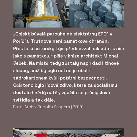
„Objekt bývalé parouhelné elektrárny EPO1 v
Poříčí u Trutnova není památkově chráněn.
Přesto si autorský tým předsevzal nakládat s ním
jako s památkou,“ píše v knize architekt Michal
Ježek. Na místě tedy zůstaly například litinové
sloupy, aniž by bylo nutné je obalit
sádrokartonem kvůli požární bezpečnosti.
Očištěno bylo lícové zdivo, které za socialismu
dostalo hnědý nátěr, využila se průmyslová
svítidla a tak dále.
Foto: Archiv Rudolfa Kaspera (2019)