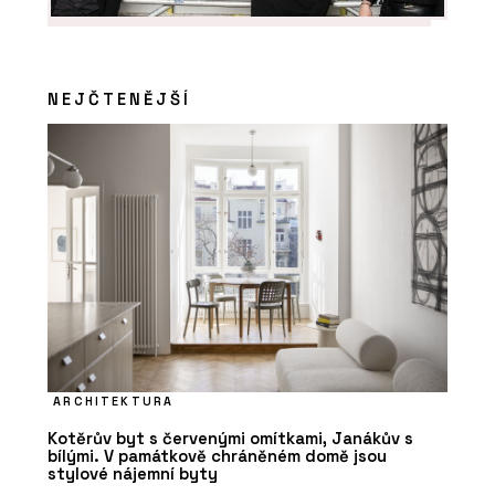
NEJČTENĚJŠÍ
ARCHITEKTURA
Kotěrův byt s červenými omítkami, Janákův s
bílými. V památkově chráněném domě jsou
stylové nájemní byty