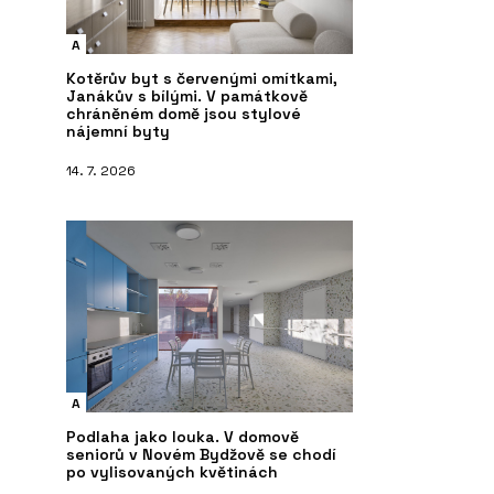
A
Kotěrův byt s červenými omítkami,
Janákův s bílými. V památkově
chráněném domě jsou stylové
nájemní byty
14. 7. 2026
A
Podlaha jako louka. V domově
seniorů v Novém Bydžově se chodí
po vylisovaných květinách