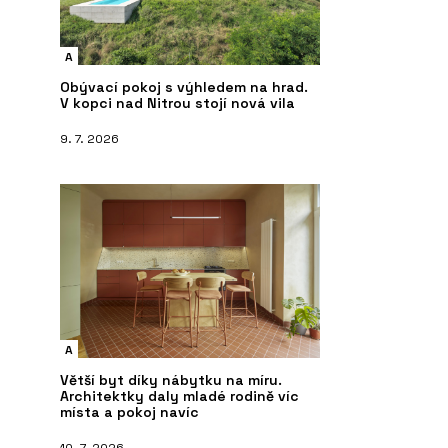
A
Obývací pokoj s výhledem na hrad.
V kopci nad Nitrou stojí nová vila
9. 7. 2026
A
Větší byt díky nábytku na míru.
Architektky daly mladé rodině víc
místa a pokoj navíc
10. 7. 2026