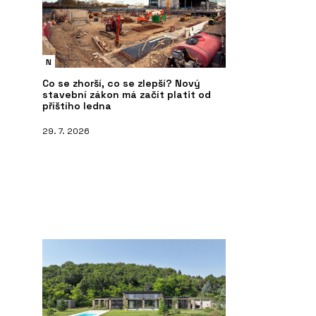
N
Co se zhorší, co se zlepší? Nový
stavební zákon má začít platit od
příštího ledna
29. 7. 2026