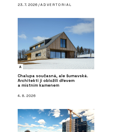
23. 7. 2026 /
ADVERTORIAL
A
Chalupa současná, ale šumavská.
Architekti ji obložili dřevem
a místním kamenem
4. 8. 2026