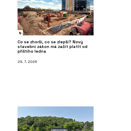
N
Co se zhorší, co se zlepší? Nový
stavební zákon má začít platit od
příštího ledna
29. 7. 2026