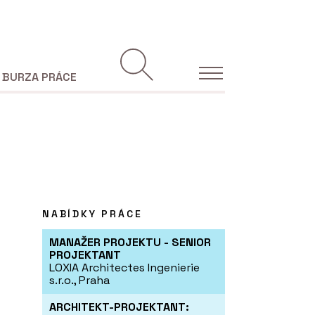
BURZA PRÁCE
NABÍDKY PRÁCE
MANAŽER PROJEKTU - SENIOR
PROJEKTANT
LOXIA Architectes Ingenierie
s.r.o., Praha
ARCHITEKT-PROJEKTANT: