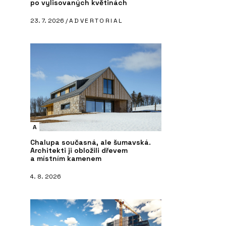
po vylisovaných květinách
23. 7. 2026 /
ADVERTORIAL
A
Chalupa současná, ale šumavská.
Architekti ji obložili dřevem
a místním kamenem
4. 8. 2026