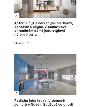
A
Kotěrův byt s červenými omítkami,
Janákův s bílými. V památkově
chráněném domě jsou stylové
nájemní byty
14. 7. 2026
A
Podlaha jako louka. V domově
seniorů v Novém Bydžově se chodí