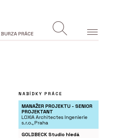
BURZA PRÁCE
NABÍDKY PRÁCE
MANAŽER PROJEKTU - SENIOR
PROJEKTANT
LOXIA Architectes Ingenierie
s.r.o., Praha
GOLDBECK Studio hledá