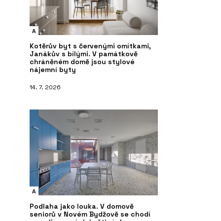
A
Kotěrův byt s červenými omítkami,
Janákův s bílými. V památkově
chráněném domě jsou stylové
nájemní byty
14. 7. 2026
A
Podlaha jako louka. V domově
seniorů v Novém Bydžově se chodí