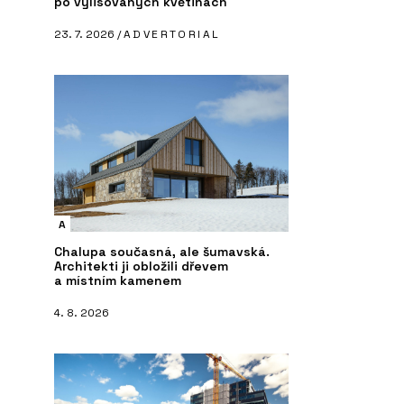
po vylisovaných květinách
23. 7. 2026 /
ADVERTORIAL
A
Chalupa současná, ale šumavská.
Architekti ji obložili dřevem
a místním kamenem
4. 8. 2026