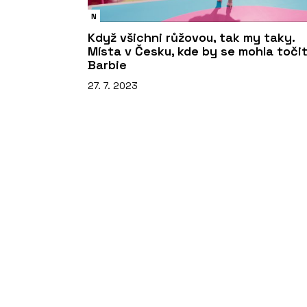
N
Když všichni růžovou, tak my taky.
Místa v Česku, kde by se mohla toči
Barbie
27. 7. 2023