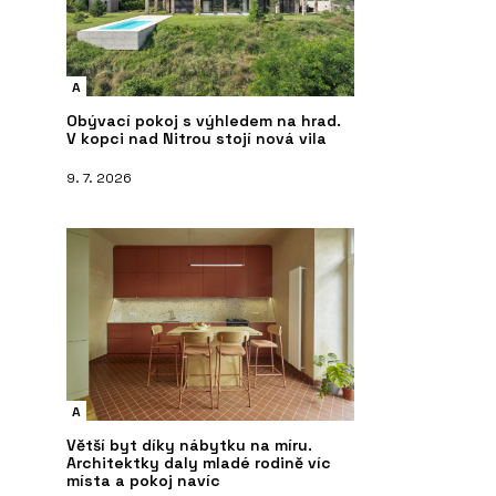
A
Obývací pokoj s výhledem na hrad.
V kopci nad Nitrou stojí nová vila
9. 7. 2026
A
Větší byt díky nábytku na míru.
Architektky daly mladé rodině víc
místa a pokoj navíc