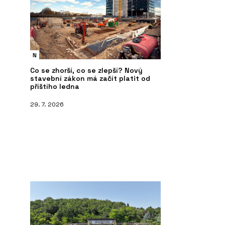
N
Co se zhorší, co se zlepší? Nový
stavební zákon má začít platit od
příštího ledna
29. 7. 2026