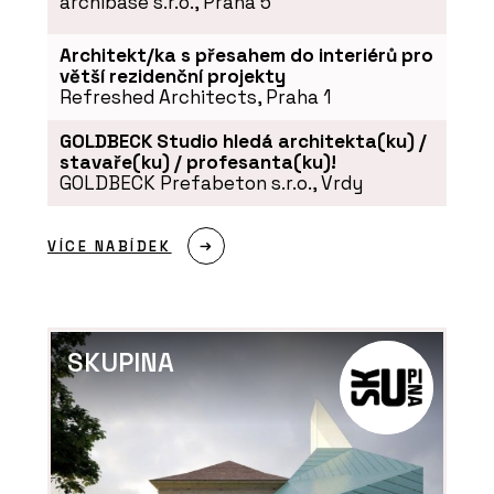
archibase s.r.o., Praha 5
Architekt/ka s přesahem do interiérů pro
větší rezidenční projekty
Refreshed Architects, Praha 1
GOLDBECK Studio hledá architekta(ku) /
stavaře(ku) / profesanta(ku)!
GOLDBECK Prefabeton s.r.o., Vrdy
VÍCE NABÍDEK
SKUPINA