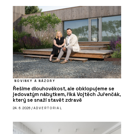
NOVINKY A NÁZORY
Řešíme dlouhověkost, ale obklopujeme se
jedovatým nábytkem, říká Vojtěch Juřenčák,
který se snaží stavět zdravě
24. 6. 2026 /
ADVERTORIAL