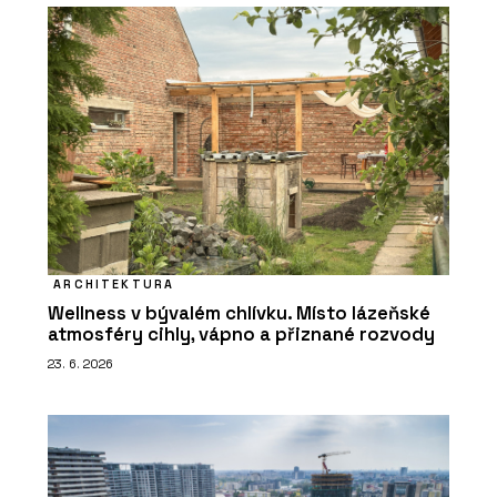
ARCHITEKTURA
Wellness v bývalém chlívku. Místo lázeňské
atmosféry cihly, vápno a přiznané rozvody
23. 6. 2026