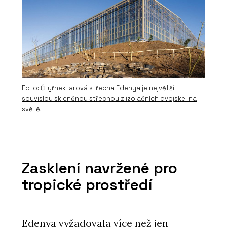
Foto: Čtyřhektarová střecha Edenya je největší
souvislou skleněnou střechou z izolačních dvojskel na
světě.
O FIRMĚ
AGC Glass Europe
Zasklení navržené pro
tropické prostředí
Edenya vyžadovala více než jen