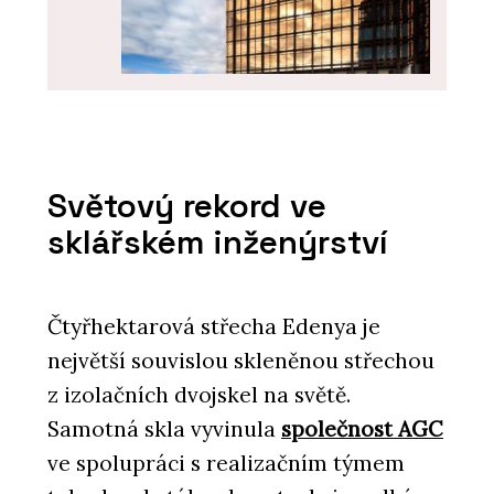
PRODUKTY
Coating on Demand - AGC Glass
Světový rekord ve
Europe
sklářském inženýrství
Čtyřhektarová střecha Edenya je
největší souvislou skleněnou střechou
z izolačních dvojskel na světě.
Samotná skla vyvinula
společnost AGC
ve spolupráci s realizačním týmem
ČLÁNKY
Seznamte se s polskými mrakodrapy