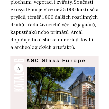
plochami, vegetací i zvířaty. Součástí
ekosystému je více než 5 000 kaktusů a
pryšců, téměř 1 800 dalších rostlinných
druhů i řada živočichů včetně jaguárů,
kapustňáků nebo primátů. Areál
doplňuje také sbírka minerálů, fosilií
a archeologických artefaktů.
AGC Glass Europe
A