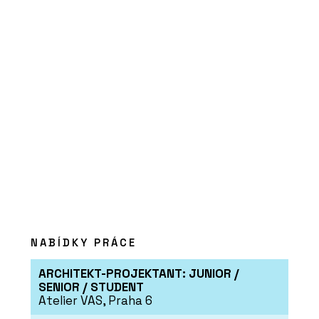
NABÍDKY PRÁCE
ARCHITEKT-PROJEKTANT: JUNIOR /
SENIOR / STUDENT
Atelier VAS, Praha 6