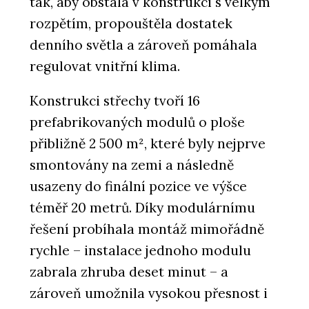
tak, aby obstála v konstrukci s velkým
ve Varšavě. Komplex HUB je
multifunkční, UNIT má dračí kůži
rozpětím, propouštěla dostatek
denního světla a zároveň pomáhala
regulovat vnitřní klima.
Konstrukci střechy tvoří 16
prefabrikovaných modulů o ploše
přibližně 2 500 m², které byly nejprve
smontovány na zemi a následně
PRODUKTY
usazeny do finální pozice ve výšce
Skla s protislunečním povlakem
téměř 20 metrů. Díky modulárnímu
Energy a Stopray - AGC Glass Europe
řešení probíhala montáž mimořádně
rychle – instalace jednoho modulu
zabrala zhruba deset minut – a
zároveň umožnila vysokou přesnost i