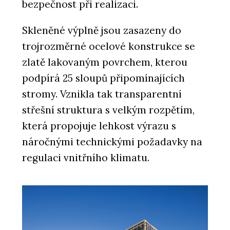
bezpečnost při realizaci.
Skleněné výplně jsou zasazeny do
trojrozměrné ocelové konstrukce se
ČLÁNKY
Mrakodrap Mennica má prosklenou
zlatě lakovaným povrchem, kterou
fasádu a interiér zdobí leštěný
podpírá 25 sloupů připomínajících
mramor. Je dominantou Varšavy,
která v noci září
stromy. Vznikla tak transparentní
střešní struktura s velkým rozpětím,
která propojuje lehkost výrazu s
náročnými technickými požadavky na
regulaci vnitřního klimatu.
PRODUKTY
Low-Carbon Glass a služba Recycle
Glass - AGC Glass Europe