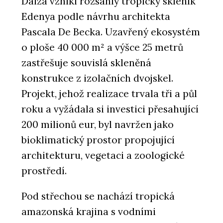
Daiza vznikl rozsáhlý tropický skleník
Edenya podle návrhu architekta
Pascala De Becka. Uzavřený ekosystém
o ploše 40 000 m² a výšce 25 metrů
zastřešuje souvislá skleněná
konstrukce z izolačních dvojskel.
Projekt, jehož realizace trvala tři a půl
roku a vyžádala si investici přesahující
200 milionů eur, byl navržen jako
bioklimatický prostor propojující
architekturu, vegetaci a zoologické
prostředí.
Pod střechou se nachází tropická
amazonská krajina s vodními