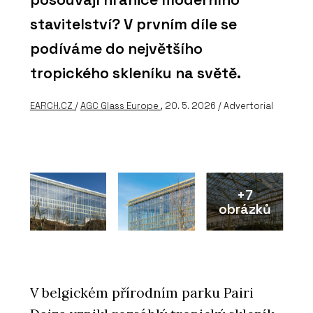
stavitelství? V prvním díle se
podíváme do největšího
tropického skleníku na světě.
EARCH.CZ
/
AGC Glass Europe
, 20. 5. 2026 / Advertorial
+7
obrázků
V belgickém přírodním parku Pairi