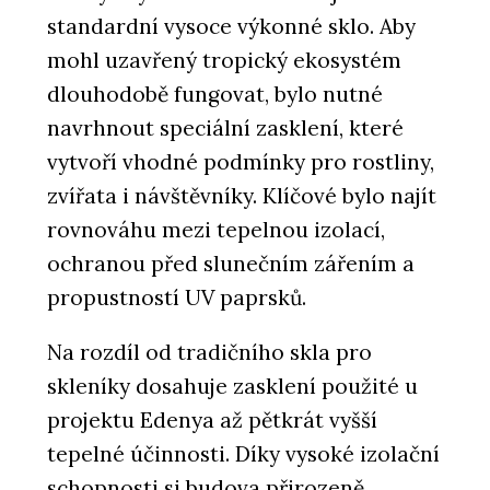
standardní vysoce výkonné sklo. Aby
PRODUKTY
mohl uzavřený tropický ekosystém
Konfigurátor skla - AGC Glass Europe
dlouhodobě fungovat, bylo nutné
navrhnout speciální zasklení, které
vytvoří vhodné podmínky pro rostliny,
zvířata i návštěvníky. Klíčové bylo najít
rovnováhu mezi tepelnou izolací,
ochranou před slunečním zářením a
propustností UV paprsků.
PRODUKTY
Na rozdíl od tradičního skla pro
Dekorativní skla - AGC Glass Europe
skleníky dosahuje zasklení použité u
projektu Edenya až pětkrát vyšší
tepelné účinnosti. Díky vysoké izolační
schopnosti si budova přirozeně