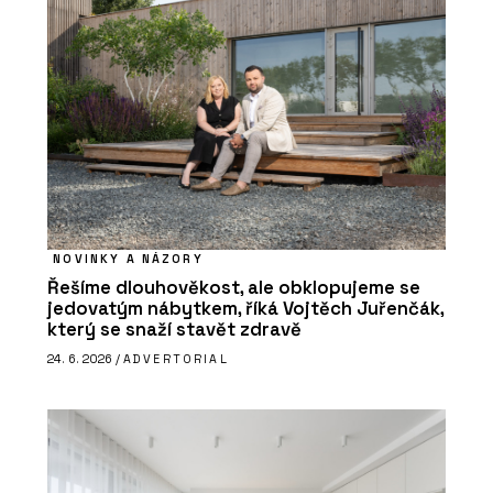
NOVINKY A NÁZORY
Řešíme dlouhověkost, ale obklopujeme se
jedovatým nábytkem, říká Vojtěch Juřenčák,
který se snaží stavět zdravě
24. 6. 2026 /
ADVERTORIAL