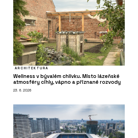
ARCHITEKTURA
Wellness v bývalém chlívku. Místo lázeňské
atmosféry cihly, vápno a přiznané rozvody
23. 6. 2026