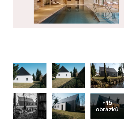
ČLÁNKY
Bazén, kde plavete do zahrady a
zpět. Nové lázně v hotelu Golden
Fairmont Prague
+15
obrázků
PRODUKTY
Wellness - Aquamarine Spa