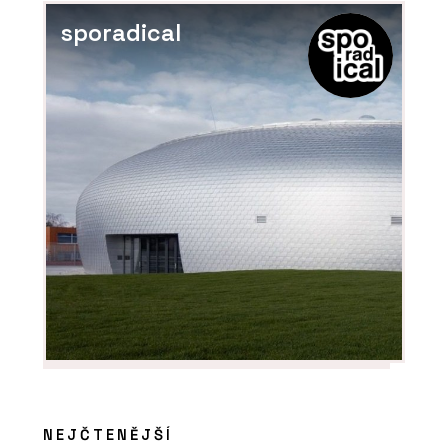
sporadical
PRODUKTY
Vířivky – Aquamarine Spa
NEJČTENĚJŠÍ