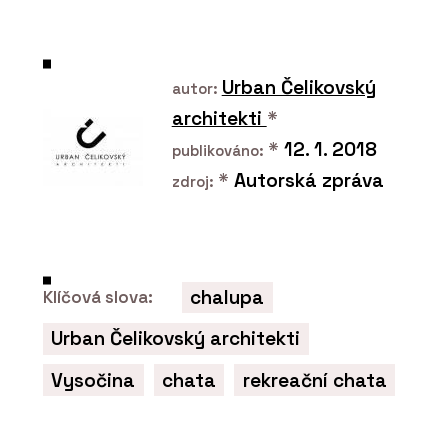
Urban Čelikovský
autor:
architekti
*
*
12. 1. 2018
publikováno:
*
Autorská zpráva
zdroj:
ČLÁNKY
Bazén letce Martina Šonky pracuje s
prostorem a splývá s horizontem
chalupa
Klíčová slova:
Urban Čelikovský architekti
Vysočina
chata
rekreační chata