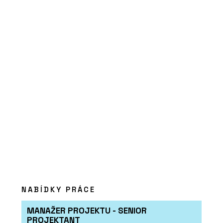
O FIRMĚ
Aquamarine Spa
PRODUKTY
TAO Design Sauna&Spa - Aquamarine
Spa
NABÍDKY PRÁCE
MANAŽER PROJEKTU - SENIOR
PROJEKTANT