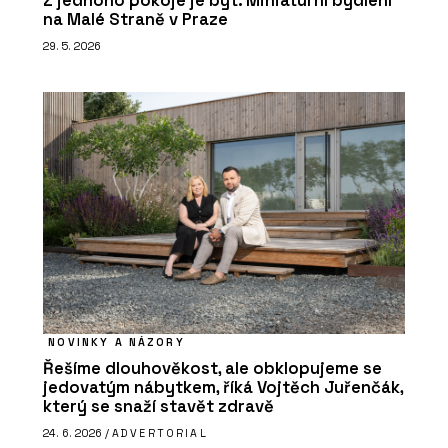
Z jednoho pokoje je byt. Miniaturní bydlení
na Malé Straně v Praze
29. 5. 2026
NOVINKY A NÁZORY
Řešíme dlouhověkost, ale obklopujeme se
jedovatým nábytkem, říká Vojtěch Juřenčák,
který se snaží stavět zdravě
24. 6. 2026 /
ADVERTORIAL