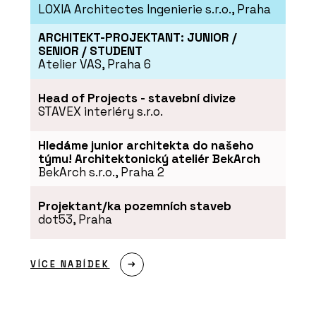
LOXIA Architectes Ingenierie s.r.o., Praha
ARCHITEKT-PROJEKTANT: JUNIOR /
SENIOR / STUDENT
Atelier VAS, Praha 6
ČLÁNKY
Head of Projects - stavební divize
STAVEX interiéry s.r.o.
Kde v olympijském Livignu po sportu
zrelaxovat? Ve wellness s českou
stopou
Hledáme junior architekta do našeho
týmu! Architektonický ateliér BekArch
BekArch s.r.o., Praha 2
Projektant/ka pozemních staveb
dot53, Praha
VÍCE NABÍDEK
PRODUKTY
Bazénové zakrytí - Aquamarine Spa