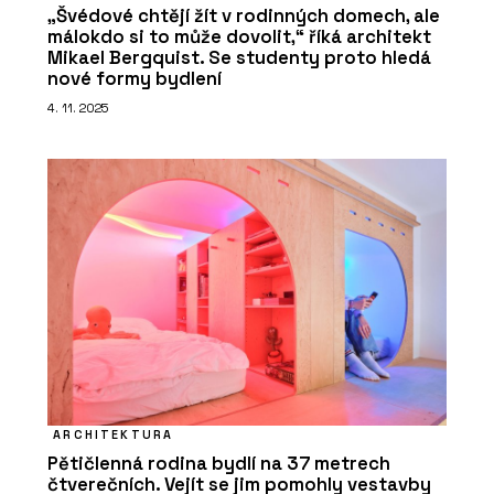
„Švédové chtějí žít v rodinných domech, ale
málokdo si to může dovolit,“ říká architekt
Mikael Bergquist. Se studenty proto hledá
nové formy bydlení
4. 11. 2025
ARCHITEKTURA
Pětičlenná rodina bydlí na 37 metrech
čtverečních. Vejít se jim pomohly vestavby