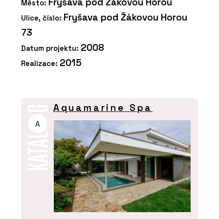
Fryšava pod Žákovou Horou
Město:
Fryšava pod Žákovou Horou
Ulice, číslo:
73
2008
Datum projektu:
2015
Realizace:
Aquamarine Spa
A