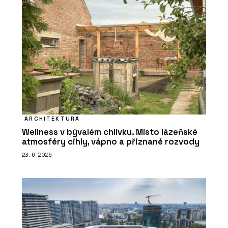
ARCHITEKTURA
Wellness v bývalém chlívku. Místo lázeňské
atmosféry cihly, vápno a přiznané rozvody
23. 6. 2026