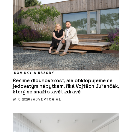
NOVINKY A NÁZORY
Řešíme dlouhověkost, ale obklopujeme se
jedovatým nábytkem, říká Vojtěch Juřenčák,
který se snaží stavět zdravě
24. 6. 2026 /
ADVERTORIAL