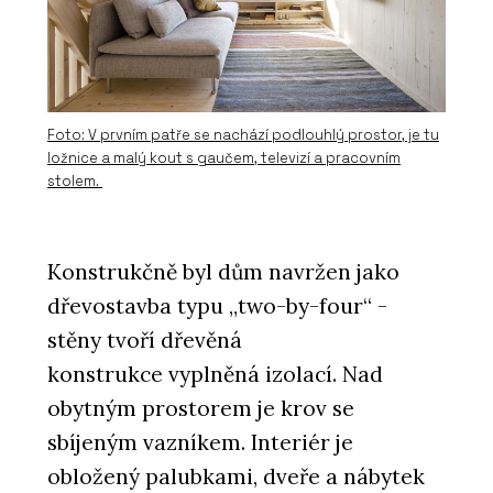
Foto: V prvním patře se nachází podlouhlý prostor, je tu
ložnice a malý kout s gaučem, televizí a pracovním
stolem.
O FIRMĚ
Konstrukčně byl dům navržen jako
mmcité
dřevostavba typu „two-by-four“ -
stěny tvoří dřevěná
konstrukce vyplněná izolací. Nad
obytným prostorem je krov se
sbíjeným vazníkem. Interiér je
obložený palubkami, dveře a nábytek