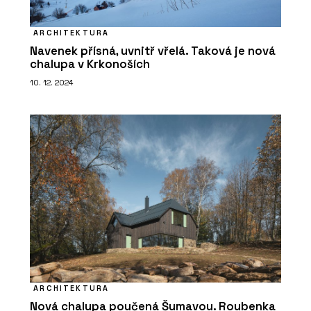
ARCHITEKTURA
Navenek přísná, uvnitř vřelá. Taková je nová
chalupa v Krkonoších
10. 12. 2024
ČLÁNKY
Moravské náměstí v Brně po
revitalizaci doplnila lavička o délce
120 metrů
ARCHITEKTURA
ČLÁNKY
Nová chalupa poučená Šumavou. Roubenka
Italské městečko, kde se historie