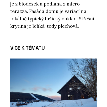
je z biodesek a podlaha z micro
ČLÁNKY
terazza. Fasáda domu je variací na
UFO: Přístřešek připravený na přistání
lokálně typický lužický obklad. Střešní
ve veřejném prostoru
krytina je lehká, tedy plechová.
VÍCE K TÉMATU
PRODUKTY
Typo - mmcité