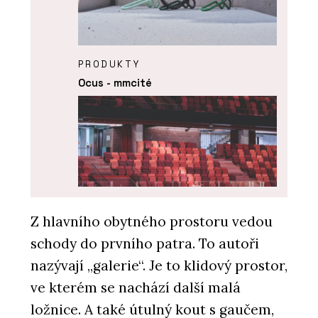
PRODUKTY
Ocus - mmcité
Z hlavního obytného prostoru vedou
schody do prvního patra. To autoři
PRODUKTY
nazývají „galerie“. Je to klidový prostor,
Highlands - mmcité
ve kterém se nachází další malá
ložnice. A také útulný kout s gaučem,