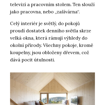
televizí a pracovním stolem. Ten slouží
jako pracovna, nebo „zašívárna“.
Celý interiér je světlý, do pokojů
proudí dostatek denního světla skrze
velká okna, která rámují výhledy do
PRODUKTY
Morse Dot - mmcité
okolní přírody. Všechny pokoje, kromě
koupelny, jsou obloženy dřevem, což
dává pocit útulnosti.
PRODUKTY
Platform - mmcité