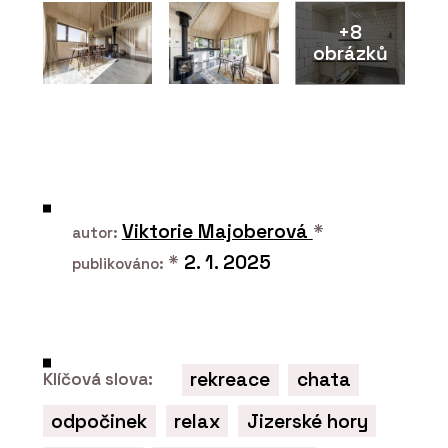
+8
obrázků
Viktorie Majoberová
*
autor:
*
2. 1. 2025
publikováno:
rekreace
chata
Klíčová slova:
odpočinek
relax
Jizerské hory