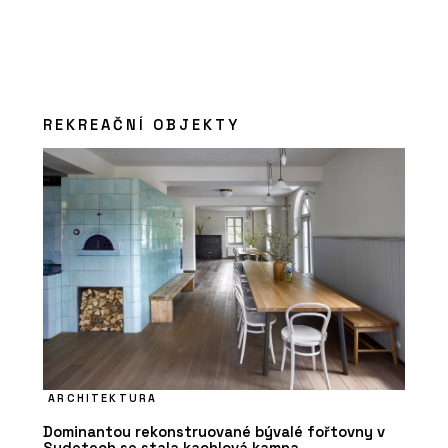
REKREAČNÍ OBJEKTY
ARCHITEKTURA
Dominantou rekonstruované bývalé fořtovny v
Sudetech se stala kachlová kamna