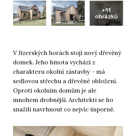
+11
obrázků
V Jizerských horách stojí nový dřevěný
domek. Jeho hmota vychází z
charakteru okolní zástavby – má
sedlovou střechu a dřevěné obložení.
Oproti okolním domům je ale
mnohem drobnější. Architekti se ho
snažili navrhnout co nejvíc úsporně.