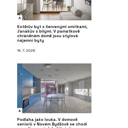
A
Kotěrův byt s červenými omítkami,
Janákův s bílými. V památkově
chráněném domě jsou stylové
nájemní byty
14. 7. 2026
A
Podlaha jako louka. V domově
seniorů v Novém Bydžově se chodí