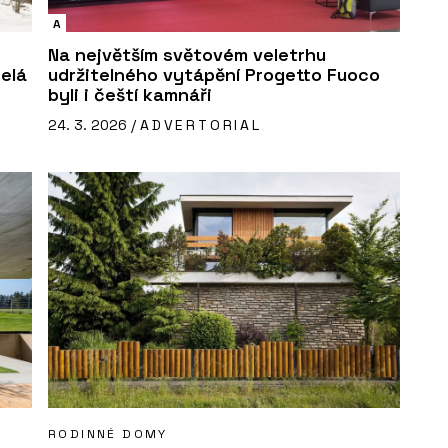
A
Na největším světovém veletrhu
celá
udržitelného vytápění Progetto Fuoco
byli i čeští kamnáři
24. 3. 2026 /
ADVERTORIAL
RODINNÉ DOMY