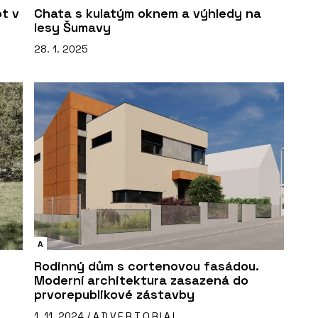
ot v
Chata s kulatým oknem a výhledy na
lesy Šumavy
28. 1. 2025
A
Rodinný dům s cortenovou fasádou.
Moderní architektura zasazená do
prvorepublikové zástavby
1. 11. 2024 /
ADVERTORIAL