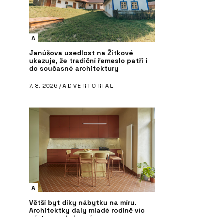
A
Janúšova usedlost na Žítkové
ukazuje, že tradiční řemeslo patří i
do současné architektury
7. 8. 2026 /
ADVERTORIAL
A
Větší byt díky nábytku na míru.
Architektky daly mladé rodině víc