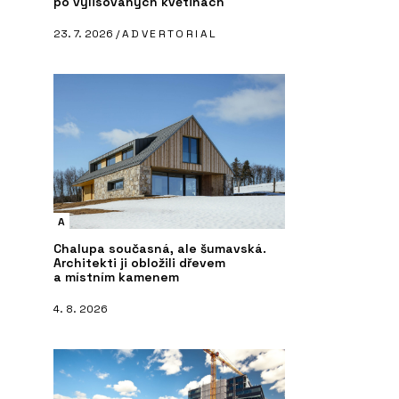
po vylisovaných květinách
23. 7. 2026 /
ADVERTORIAL
A
Chalupa současná, ale šumavská.
Architekti ji obložili dřevem
a místním kamenem
4. 8. 2026