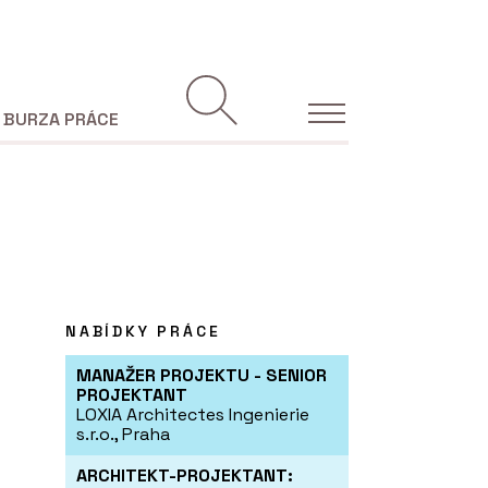
BURZA PRÁCE
NABÍDKY PRÁCE
MANAŽER PROJEKTU - SENIOR
PROJEKTANT
LOXIA Architectes Ingenierie
s.r.o., Praha
ARCHITEKT-PROJEKTANT: