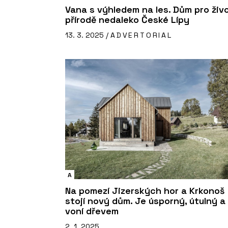
Vana s výhledem na les. Dům pro živ
přírodě nedaleko České Lípy
13. 3. 2025 /
ADVERTORIAL
A
Na pomezí Jizerských hor a Krkonoš
stojí nový dům. Je úsporný, útulný a
voní dřevem
2. 1. 2025