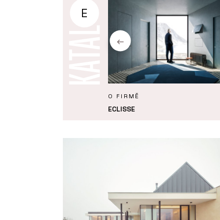
E
KTY
O FIRMĚ
 Syntesis Areo – ECLISSE
ECLISSE