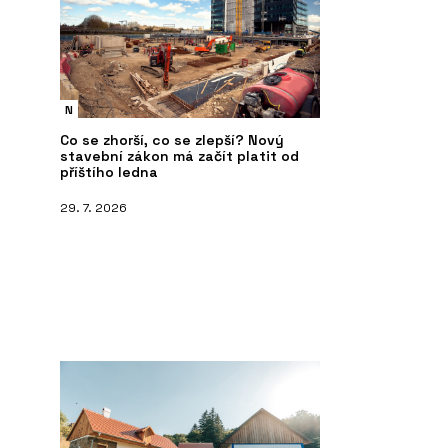
N
Co se zhorší, co se zlepší? Nový
stavební zákon má začít platit od
příštího ledna
PRODUKTY
O 
29. 7. 2026
 Battente - ECLISSE
ECLISSE Syntesis Areo – ECLISSE
EC