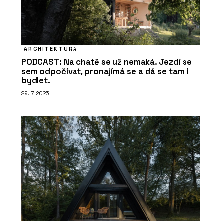
ARCHITEKTURA
PODCAST: Na chatě se už nemaká. Jezdí se
sem odpočívat, pronajímá se a dá se tam i
bydlet.
ČLÁNKY
29. 7. 2025
Plzeňské nádraží prošlo rekonstrukcí
a stává se moderním dopravním uzlem