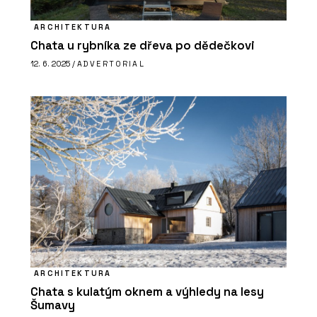
PRODUKTY
Série keramických dlaždic MIXTONE -
ARCHITEKTURA
RAKO
Chata u rybníka ze dřeva po dědečkovi
12. 6. 2025 /
ADVERTORIAL
PRODUKTY
Série dlaždic RAVE - RAKO
ARCHITEKTURA
Chata s kulatým oknem a výhledy na lesy
Šumavy