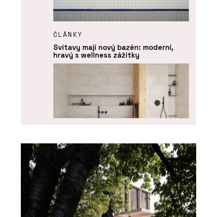
ČLÁNKY
Svitavy mají nový bazén: moderní,
hravý s wellness zážitky
PRODUKTY
Série keramických obkladů PINO -
RAKO