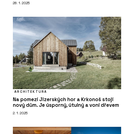
28. 1. 2025
ČLÁNKY
Pergamenka: Nový život
holešovického brownfieldu
ARCHITEKTURA
Na pomezí Jizerských hor a Krkonoš stojí
nový dům. Je úsporný, útulný a voní dřevem
O FIRMĚ
2. 1. 2025
LASSELSBERGER (RAKO)