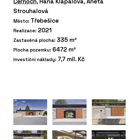
Černoch
, Hana Klapalová, Aneta
Strouhalová
Třebešice
Město:
2021
Realizace:
335 m²
Zastavěná plocha:
6472 m²
Plocha pozemku:
7,7 mil. Kč
Investiční náklady: