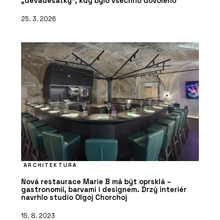
„devadesátky“, kdy bylo všechno dovoleno
25. 3. 2026
ARCHITEKTURA
Nová restaurace Marie B má být oprsklá –
gastronomií, barvami i designem. Drzý interiér
navrhlo studio Olgoj Chorchoj
15. 8. 2023