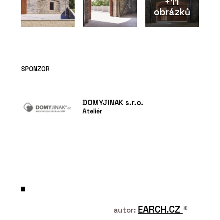
+11
obrázků
SPONZOR
DOMYJINAK s.r.o.
Ateliér
EARCH.CZ
*
autor: