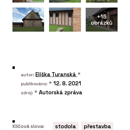
+15
obrázků
PRODUKTY
Pórobetonový stavební materiál
Ytong - Xella
Eliška Turanská
*
autor:
*
12. 8. 2021
publikováno:
*
Autorská zpráva
zdroj:
SLUŽBY
Rekonstrukce - Xella
stodola
přestavba
Klíčová slova: