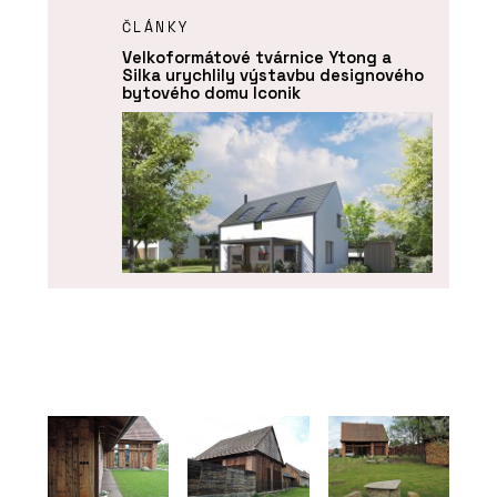
ČLÁNKY
Velkoformátové tvárnice Ytong a
Silka urychlily výstavbu designového
bytového domu Iconik
SLUŽBY
Návrh a projektování projektů - Xella