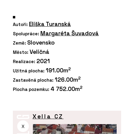
Eliška Turanská
Autoři:
Margaréta Šuvadová
Spolupráce:
Slovensko
Země:
Veličná
Město:
2021
Realizace:
2
191.00m
Užitná plocha:
2
126.00m
Zastavěná plocha:
2
4 752.00m
Plocha pozemku:
Xella CZ
X