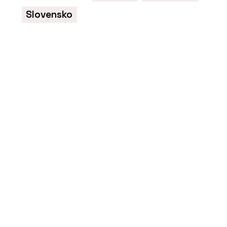
Slovensko
O FIRMĚ
Xella CZ