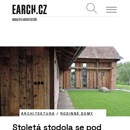
ARCHITEKTURA
/
RODINNÉ DOMY
Stoletá stodola se pod