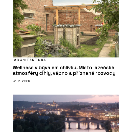
ARCHITEKTURA
Wellness v bývalém chlívku. Místo lázeňské
atmosféry cihly, vápno a přiznané rozvody
23. 6. 2026