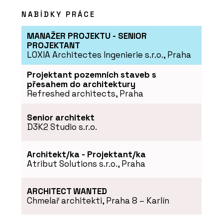
ČLÁNKY
NABÍDKY PRÁCE
Tvárnice Silka namísto železobetonu
na druhém bytovém domě Rezidence
MANAŽER PROJEKTU - SENIOR
Triangl v Brně
PROJEKTANT
LOXIA Architectes Ingenierie s.r.o., Praha
Projektant pozemních staveb s
přesahem do architektury
Refreshed architects, Praha
Senior architekt
D3K2 Studio s.r.o.
Architekt/ka - Projektant/ka
PRODUKTY
Atribut Solutions s.r.o., Praha
Vápenopískové tvárnice Silka - Xella
ARCHITECT WANTED
Chmelař architekti, Praha 8 – Karlín