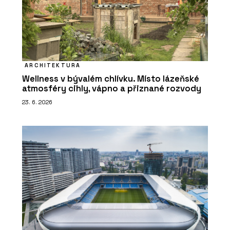
ARCHITEKTURA
Wellness v bývalém chlívku. Místo lázeňské
atmosféry cihly, vápno a přiznané rozvody
23. 6. 2026