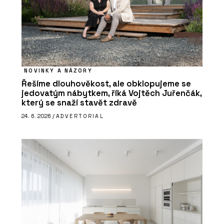
NOVINKY A NÁZORY
Řešíme dlouhověkost, ale obklopujeme se
jedovatým nábytkem, říká Vojtěch Juřenčák,
který se snaží stavět zdravě
24. 6. 2026 /
ADVERTORIAL