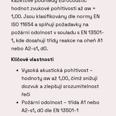
kazetové podhledy Eurocoustic
hodnot zvukové pohltivosti až αw =
1,00. Jsou klasifikovány dle normy EN
ISO 11654 a splňují požadavky na
požární odolnost v souladu s EN 13501-
1, kde dosahují třídy reakce na oheň A1
nebo A2-s1, d0.
Klíčové vlastnosti
Vysoká akustická pohltivost –
hodnoty αw až 1,00, čímž snižují
dozvuk a zlepšují srozumitelnost
řeči
Požární odolnost – třída A1 nebo
A2-s1, d0 dle EN 13501-1