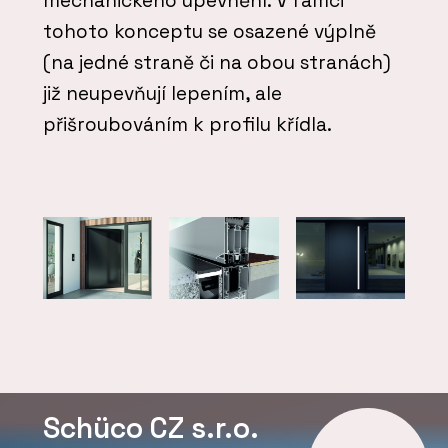
mechanického upevnění. V rámci
tohoto konceptu se osazené výplně
(na jedné straně či na obou stranách)
již neupevňují lepením, ale
přišroubováním k profilu křídla.
Schüco CZ s.r.o.