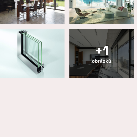
+1
obrázků