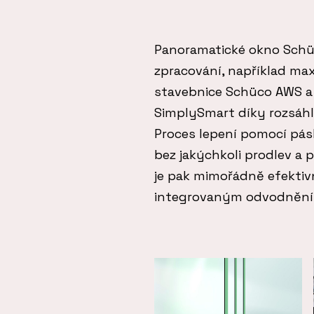
Panoramatické okno Schü
zpracování, například max
stavebnice Schüco AWS a
SimplySmart díky rozsáhl
Proces lepení pomocí pásk
bez jakýchkoli prodlev a 
je pak mimořádně efektivn
integrovaným odvodnění