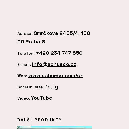
Smrčkova 2485/4, 180
Adresa:
00 Praha 8
+420 234 747 850
Telefon:
info@schueco.cz
E-mail:
www.schueco.com/cz
Web:
fb
,
ig
Sociální sítě:
YouTube
Video:
DALŠÍ PRODUKTY