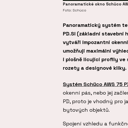
Panoramatické okno Schüco AWS
Foto: Schüco
Panoramatický systém te
PD.SI (základní stavební
vytváří impozantní okenní p
umožňují maximální výhled
i plošně lícující profily v
rozety a designové kliky.
Systém Schüco AWS 75 P
okenní pás, nebo jej zač
PD, proto je vhodný pro j
bytových objektů.
Spojení vzhledu a funkčno