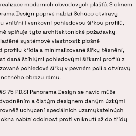
realizace moderních obvodových plášťů. S oknem
rama Design poprvé nabízí Schüco otvíravý
 vnitřní i venkovní pohledovou šířkou profilů,
ně splňuje tyto architektonické požadavky.
laděné systémové vlastnosti: plošně
 profilu křídla a minimalizované šířky těsnění,
t daná štíhlými pohledovými šířkami profilů z
izované pohledové šířky v pevném poli a otvíravý
ednotného obrazu rámu.
S 75 PD.SI Panorama Design se navíc může
 odvodněním a čistým designem daným úzkými
je rovněž uchycení speciálních uzamykatelných
 okna nabízí odolnost proti vniknutí až do třídy