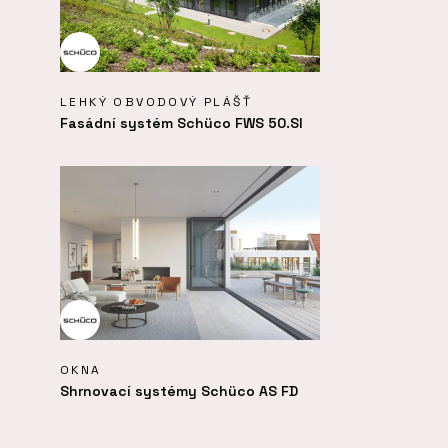
LEHKÝ OBVODOVÝ PLÁŠŤ
Fasádní systém Schüco FWS 50.SI
OKNA
Shrnovací systémy Schüco AS FD