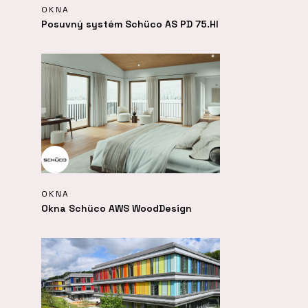
OKNA
Posuvný systém Schüco AS PD 75.HI
OKNA
Okna Schüco AWS WoodDesign