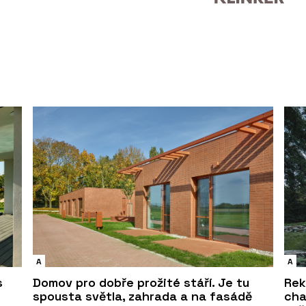
A
A
s
Domov pro dobře prožité stáří. Je tu
Rek
spousta světla, zahrada a na fasádě
cha