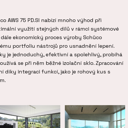
co AWS 75 PD.SI nabízí mnoho výhod při
imální využití stejných dílů v rámci systémové
 dále ekonomický proces výroby Schüco
ému portfoliu nástrojů pro usnadnění lepení.
y je jednoduchý, efektivní a spolehlivý, probíhá
používá se při něm běžné izolační sklo. Zpracování
í díky integraci funkcí, jako je rohový kus s
m.