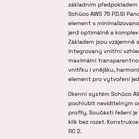
základním předpokladem 
Schüco AWS 75 PD.SI Pano
element s minimalizovanou
jenž optimálně a komplex
Základem jsou vzájemně s
integrovaný vnitřní vzhled
maximální transparentnos
vnitřku i vnějšku, harmon
element pro vytvoření j
Okenní systém Schüco AW
pochlubit neviditelným
profily. Součástí řešení 
klik bez rozet. Konstrukce
RC 2.