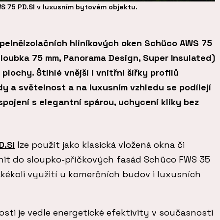
 75 PD.SI v luxusním bytovém objektu.
pelněizolačních hliníkových oken Schüco AWS 75
 hloubka 75 mm, Panorama Design, Super Insulated)
lochy. Štíhlé vnější i vnitřní šířky profilů
y a světelnost a na luxusním vzhledu se podílejí
e spojení s elegantní spárou, uchycení kliky bez
D.SI
lze použít jako klasická vložená okna či
lenit do sloupko-příčkových fasád Schüco FWS 35
akékoli využití u komerčních budov i luxusních
sti je vedle energetické efektivity v současnosti