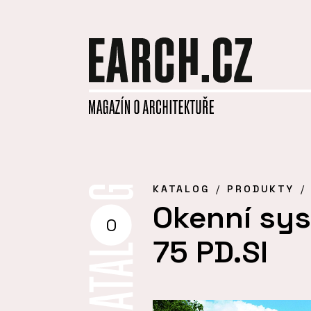
KATALOG
PRODUKTY
Okenní sy
O
75 PD.SI