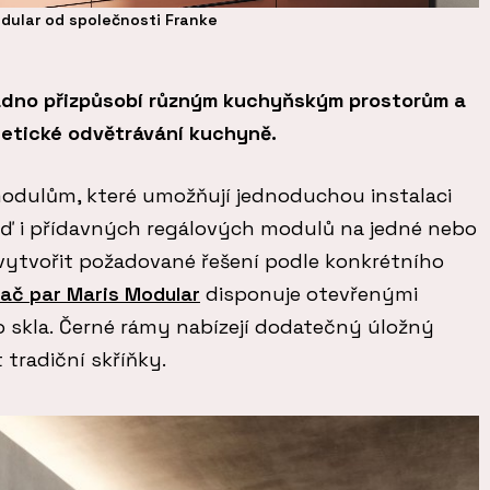
dular od společnosti Franke
adno přizpůsobí různým kuchyňským prostorům a
stetické odvětrávání kuchyně.
odulům, které umožňují jednoduchou instalaci
ď i přídavných regálových modulů na jedné nebo
vytvořit požadované řešení podle konkrétního
ač par Maris Modular
disponuje otevřenými
o skla. Černé rámy nabízejí dodatečný úložný
tradiční skříňky.