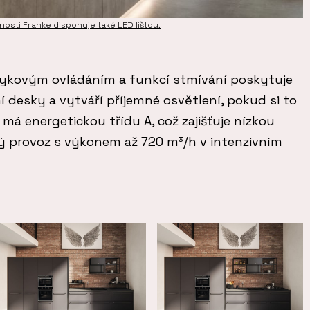
osti Franke disponuje také LED lištou.
tykovým ovládáním a funkcí stmívání poskytuje
í desky a vytváří příjemné osvětlení, pokud si to
 má energetickou třídu A, což zajišťuje nízkou
ý provoz s výkonem až 720 m³/h v intenzivním