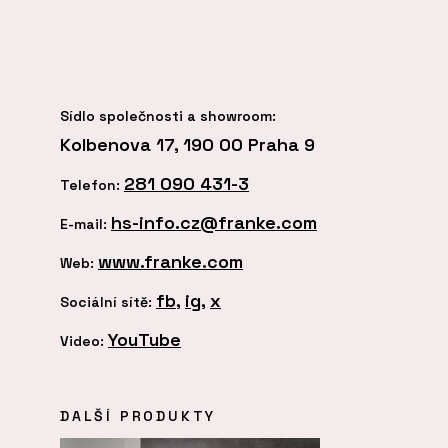
Sídlo společnosti a showroom:
Kolbenova 17, 190 00 Praha 9
281 090 431-3
Telefon:
hs-info.cz@franke.com
E-mail:
www.franke.com
Web:
fb
,
ig
,
x
Sociální sítě:
YouTube
Video:
DALŠÍ PRODUKTY