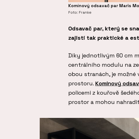
Komínový odsavač par Maris Mo
Foto: Franke
Odsavač par, který se sn
zajistí tak praktické a e
Díky jednotlivým 60 cm m
centrálního modulu na ze
obou stranách, je možné 
prostoru.
Komínový odsav
policemi z kouřově šedéh
prostor a mohou nahradit 