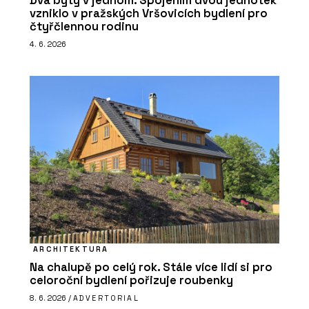
Dva byty v jednom. Spojením dvou jednotek
vzniklo v pražských Vršovicích bydlení pro
čtyřčlennou rodinu
4. 6. 2026
ARCHITEKTURA
Na chalupě po celý rok. Stále více lidí si pro
celoroční bydlení pořizuje roubenky
8. 6. 2026 /
ADVERTORIAL