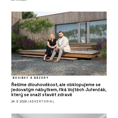
NOVINKY A NÁZORY
Řešíme dlouhověkost, ale obklopujeme se
jedovatým nábytkem, říká Vojtěch Juřenčák,
který se snaží stavět zdravě
24. 6. 2026 /
ADVERTORIAL