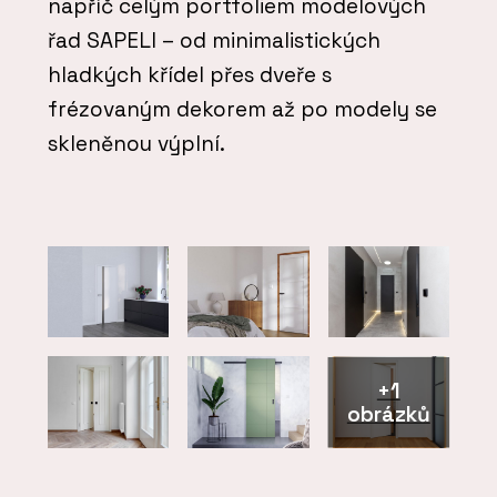
napříč celým portfoliem modelových
řad SAPELI – od minimalistických
hladkých křídel přes dveře s
frézovaným dekorem až po modely se
skleněnou výplní.
+1
obrázků