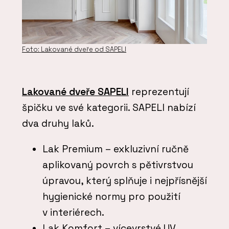
Foto: Lakované dveře od SAPELI
Lakované dveře SAPELI
reprezentují
špičku ve své kategorii. SAPELI nabízí
dva druhy laků.
Lak Premium – exkluzivní ručně
aplikovaný povrch s pětivrstvou
úpravou, který splňuje i nejpřísnější
hygienické normy pro použití
v interiérech.
Lak Komfort – vícevrstvé UV