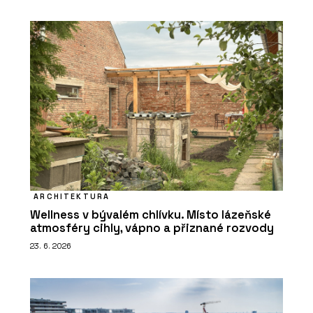
ARCHITEKTURA
Wellness v bývalém chlívku. Místo lázeňské
atmosféry cihly, vápno a přiznané rozvody
23. 6. 2026