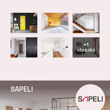
+1
obrázků
SAPELI