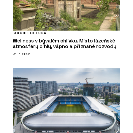
ARCHITEKTURA
Wellness v bývalém chlívku. Místo lázeňské
atmosféry cihly, vápno a přiznané rozvody
23. 6. 2026