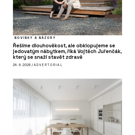
NOVINKY A NÁZORY
Řešíme dlouhověkost, ale obklopujeme se
jedovatým nábytkem, říká Vojtěch Juřenčák,
který se snaží stavět zdravě
24. 6. 2026 /
ADVERTORIAL