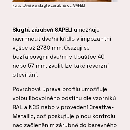
Foto: Dveře a skryté zárubně od SAPELI
Skrytá zárubeň SAPELI
umožňuje
navrhnout dveřní křídlo v impozantní
výšce až 2730 mm. Osazují se
bezfalcovými dveřmi v tloušťce 40
nebo 57 mm, zvolit lze také reverzní
otevírání.
Povrchová úprava profilu umožňuje
volbu libovolného odstínu dle vzorníků
RAL a NCS nebo v provedení Creative-
Metallic, což poskytuje plnou kontrolu
nad začleněním zárubně do barevného