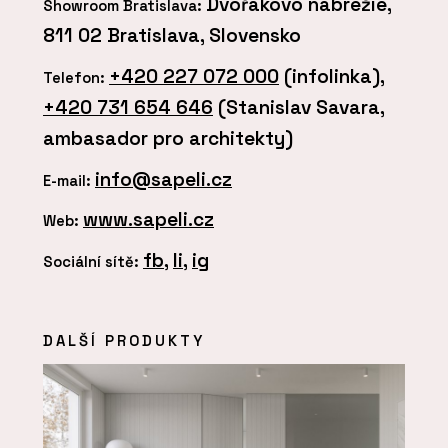
Dvořákovo nábrežie,
Showroom Bratislava:
811 02 Bratislava, Slovensko
+420 227 072 000
(infolinka),
Telefon:
+420 731 654 646
(Stanislav Savara,
ambasador pro architekty)
info@sapeli.cz
E-mail:
www.sapeli.cz
Web:
fb
,
li
,
ig
Sociální sítě:
DALŠÍ PRODUKTY