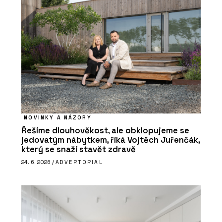
NOVINKY A NÁZORY
Řešíme dlouhověkost, ale obklopujeme se
jedovatým nábytkem, říká Vojtěch Juřenčák,
který se snaží stavět zdravě
24. 6. 2026 /
ADVERTORIAL