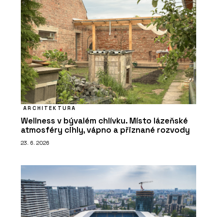
ARCHITEKTURA
Wellness v bývalém chlívku. Místo lázeňské
atmosféry cihly, vápno a přiznané rozvody
23. 6. 2026