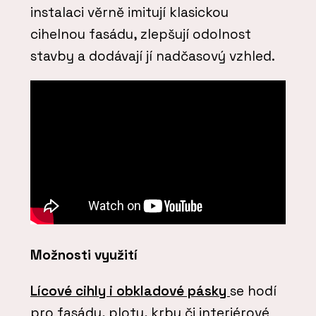
instalaci věrně imitují klasickou
cihelnou fasádu, zlepšují odolnost
stavby a dodávají jí nadčasový vzhled.
Možnosti využití
Lícové cihly i obkladové pásky
se hodí
pro fasády, ploty, krby či interiérové