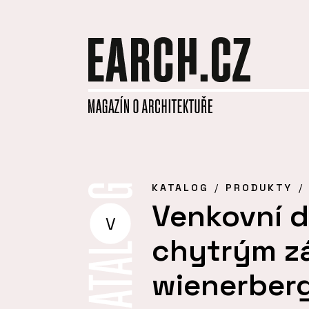
KATALOG
PRODUKTY
Venkovní 
V
chytrým z
wienerber