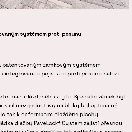
tovaným systémem proti posunu.
ena patentovaným zámkovým systémem
s integrovanou pojistkou proti posunu nabízí
eformací dlážděného krytu. Speciální zámek byl
os sil mezi jednotlivý mi bloky byl optimálně
lo tak k deformacím dlážděné plochy.
ládka dlažby PaveLock® System zajistí přesnou
čním prvkům a docílí se tak optimální a normou