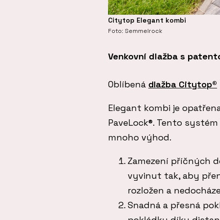
Citytop Elegant kombi
Foto: Semmelrock
Venkovní dlažba s paten
Oblíbená
dlažba Citytop®
Elegant kombi je opatř
PaveLock®. Tento systém 
mnoho výhod.
Zamezení příčných d
vyvinut tak, aby přen
rozložen a nedocháze
Snadná a přesná pok
pokládku díky distan