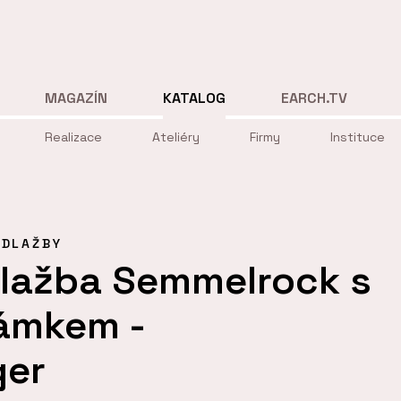
MAGAZÍN
KATALOG
EARCH.TV
Realizace
Ateliéry
Firmy
Instituce
DLAŽBY
dlažba Semmelrock s
ámkem -
ger