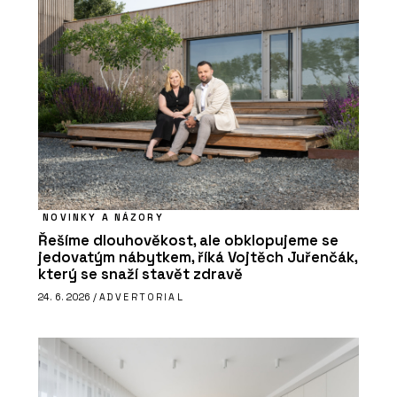
NOVINKY A NÁZORY
Řešíme dlouhověkost, ale obklopujeme se
jedovatým nábytkem, říká Vojtěch Juřenčák,
který se snaží stavět zdravě
24. 6. 2026 /
ADVERTORIAL