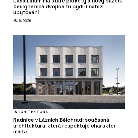
Casa Linum má staré parkety a nový bazén.
Designérská dvojice tu bydlí i nabízí
ubytování
18. 6. 2026
ARCHITEKTURA
Radnice v Lázních Bělohrad: současná
architektura, která respektuje charakter
místa