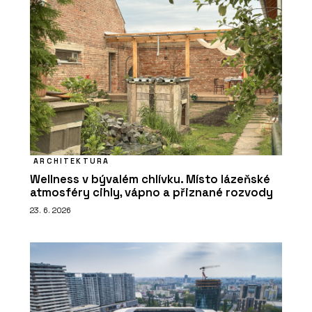
ARCHITEKTURA
Wellness v bývalém chlívku. Místo lázeňské
atmosféry cihly, vápno a přiznané rozvody
23. 6. 2026