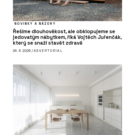
NOVINKY A NÁZORY
Řešíme dlouhověkost, ale obklopujeme se
jedovatým nábytkem, říká Vojtěch Juřenčák,
který se snaží stavět zdravě
24. 6. 2026 /
ADVERTORIAL