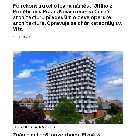
Po rekonstrukci otevírá náměstí Jiřího z
Poděbrad v Praze. Nová ročenka České
architektury především o developerské
architektuře. Opravuje se chór katedrály sv.
Víta
15. 6. 2026
NOVINKY A NÁZORY
Známe nejlepší novostavbu Plzně za