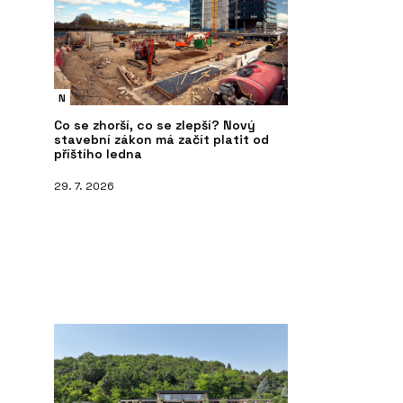
N
Co se zhorší, co se zlepší? Nový
stavební zákon má začít platit od
příštího ledna
29. 7. 2026