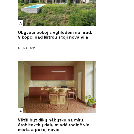
A
Obývací pokoj s výhledem na hrad.
V kopci nad Nitrou stojí nová vila
9. 7. 2026
A
Větší byt díky nábytku na míru.
Architektky daly mladé rodině víc
místa a pokoj navíc