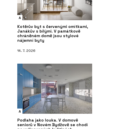
A
Kotěrův byt s červenými omítkami,
Janákův s bílými. V památkově
chráněném domě jsou stylové
nájemní byty
14. 7. 2026
A
Podlaha jako louka. V domově
seniorů v Novém Bydžově se chodí