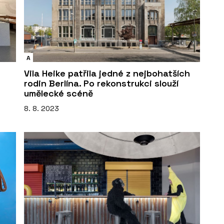
A
Vila Heike patřila jedné z nejbohatších
rodin Berlína. Po rekonstrukci slouží
umělecké scéně
8. 8. 2023