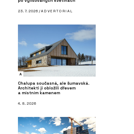
po vylisovaných květinách
23. 7. 2026 /
ADVERTORIAL
A
Chalupa současná, ale šumavská.
Architekti ji obložili dřevem
a místním kamenem
4. 8. 2026