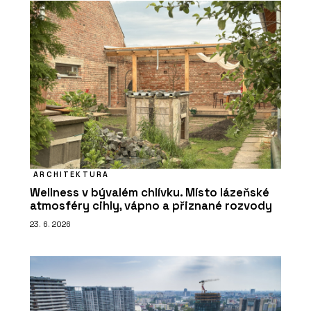
ARCHITEKTURA
Wellness v bývalém chlívku. Místo lázeňské
atmosféry cihly, vápno a přiznané rozvody
23. 6. 2026