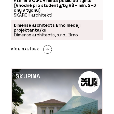
Atelier SKARCH hledá posilu do týmu!
(Vhodné pro studenty/ky VŠ – min. 2–3
dny v týdnu)
SKARCH architekti
Dimense architects Brno hledají
projektanta/ku
Dimense architects, s.r.o., Brno
VÍCE NABÍDEK
SKUPINA