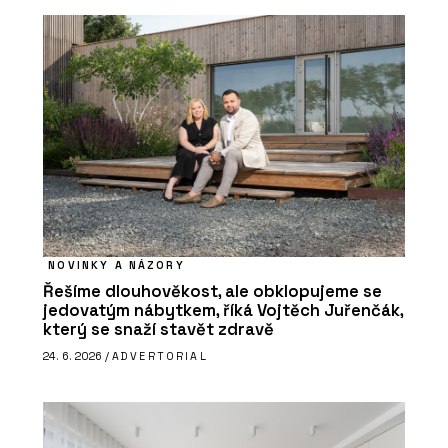
NOVINKY A NÁZORY
Řešíme dlouhověkost, ale obklopujeme se
jedovatým nábytkem, říká Vojtěch Juřenčák,
který se snaží stavět zdravě
24. 6. 2026 /
ADVERTORIAL