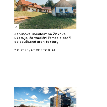
A
Janúšova usedlost na Žítkové
ukazuje, že tradiční řemeslo patří i
do současné architektury
7. 8. 2026 /
ADVERTORIAL