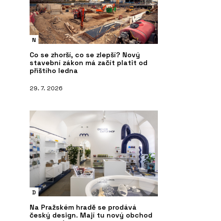
N
Co se zhorší, co se zlepší? Nový
stavební zákon má začít platit od
příštího ledna
29. 7. 2026
D
Na Pražském hradě se prodává
český design. Mají tu nový obchod