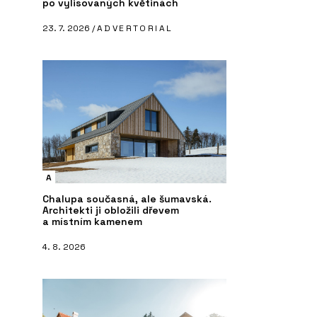
po vylisovaných květinách
23. 7. 2026 /
ADVERTORIAL
A
Chalupa současná, ale šumavská.
Architekti ji obložili dřevem
a místním kamenem
4. 8. 2026