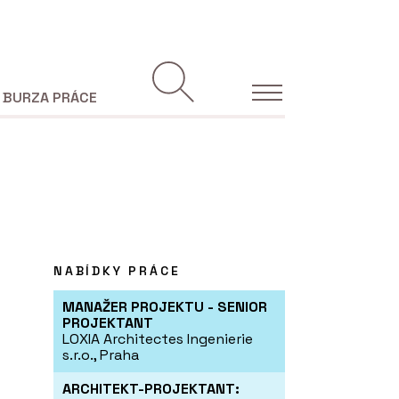
BURZA PRÁCE
NABÍDKY PRÁCE
MANAŽER PROJEKTU - SENIOR
PROJEKTANT
LOXIA Architectes Ingenierie
s.r.o., Praha
ARCHITEKT-PROJEKTANT: