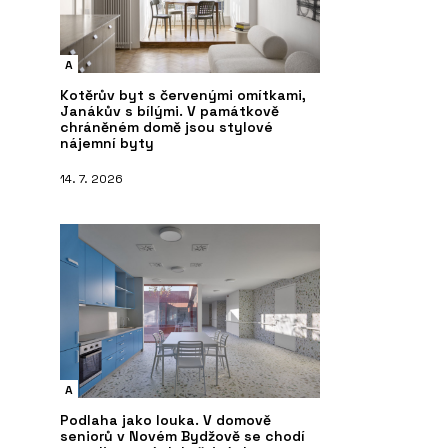
A
Kotěrův byt s červenými omítkami,
Janákův s bílými. V památkově
chráněném domě jsou stylové
nájemní byty
14. 7. 2026
A
Podlaha jako louka. V domově
seniorů v Novém Bydžově se chodí