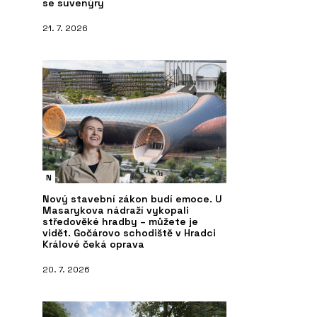
se suvenýry
21. 7. 2026
N
Nový stavební zákon budí emoce. U
Masarykova nádraží vykopali
středověké hradby – můžete je
vidět. Gočárovo schodiště v Hradci
Králové čeká oprava
20. 7. 2026