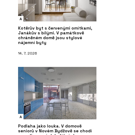
A
Kotěrův byt s červenými omítkami,
Janákův s bílými. V památkově
chráněném domě jsou stylové
nájemní byty
14. 7. 2026
A
Podlaha jako louka. V domově
seniorů v Novém Bydžově se chodí