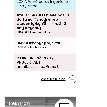
LOXIA Architectes Ingenierie
s.r.o., Praha
Atelier SKARCH hledá posilu
do týmu! (Vhodné pro
studenty/ky VŠ – min. 2–3
dny v týdnu)
SKARCH architekti
Hlavní inženýr projektu
D3K2 Studio s.r.o.
STAVEBNÍ INŽENÝR /
PROJEKTANT
archibase s.r.o., Praha 5
VÍCE NABÍDEK
BekArch