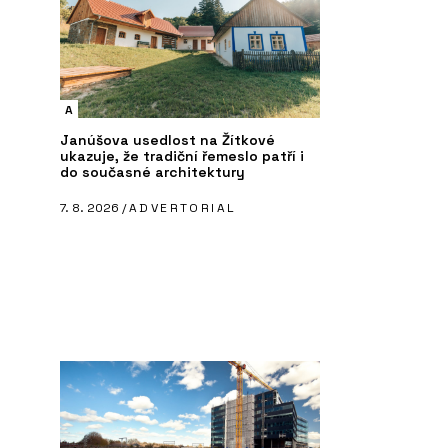
A
Janúšova usedlost na Žítkové
ukazuje, že tradiční řemeslo patří i
do současné architektury
7. 8. 2026 /
ADVERTORIAL