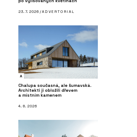
po vylisovaných květinách
23. 7. 2026 /
ADVERTORIAL
A
Chalupa současná, ale šumavská.
Architekti ji obložili dřevem
a místním kamenem
4. 8. 2026