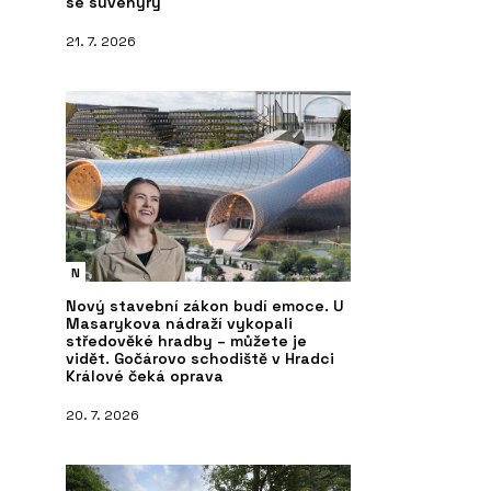
se suvenýry
21. 7. 2026
N
Nový stavební zákon budí emoce. U
Masarykova nádraží vykopali
středověké hradby – můžete je
vidět. Gočárovo schodiště v Hradci
Králové čeká oprava
20. 7. 2026