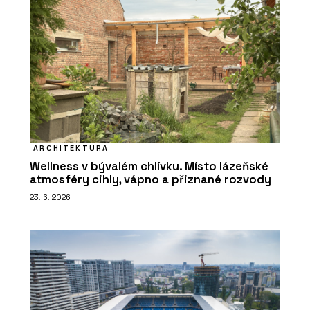
ARCHITEKTURA
Wellness v bývalém chlívku. Místo lázeňské
atmosféry cihly, vápno a přiznané rozvody
23. 6. 2026