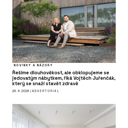
NOVINKY A NÁZORY
Řešíme dlouhověkost, ale obklopujeme se
jedovatým nábytkem, říká Vojtěch Juřenčák,
který se snaží stavět zdravě
24. 6. 2026 /
ADVERTORIAL