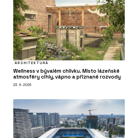
ARCHITEKTURA
Wellness v bývalém chlívku. Místo lázeňské
atmosféry cihly, vápno a přiznané rozvody
23. 6. 2026