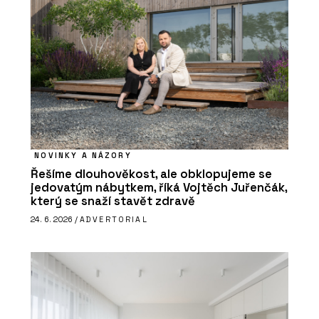
NOVINKY A NÁZORY
Řešíme dlouhověkost, ale obklopujeme se
jedovatým nábytkem, říká Vojtěch Juřenčák,
který se snaží stavět zdravě
24. 6. 2026 /
ADVERTORIAL