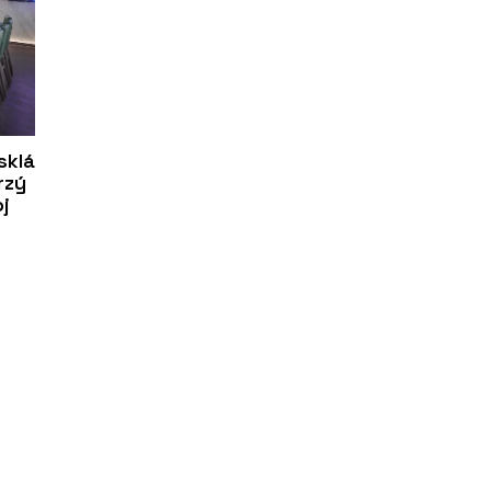
sklá
rzý
oj