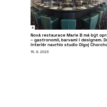
A
Nová restaurace Marie B má být opr
– gastronomií, barvami i designem. D
interiér navrhlo studio Olgoj Chorch
15. 8. 2023