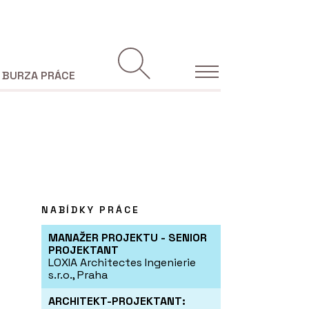
BURZA PRÁCE
NABÍDKY PRÁCE
MANAŽER PROJEKTU - SENIOR
PROJEKTANT
LOXIA Architectes Ingenierie
s.r.o., Praha
ARCHITEKT-PROJEKTANT: