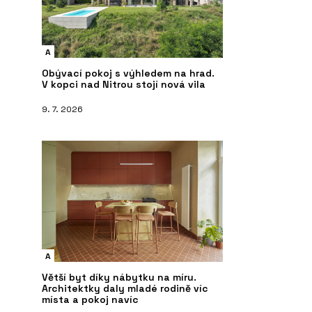
A
Obývací pokoj s výhledem na hrad.
V kopci nad Nitrou stojí nová vila
9. 7. 2026
A
Větší byt díky nábytku na míru.
Architektky daly mladé rodině víc
místa a pokoj navíc