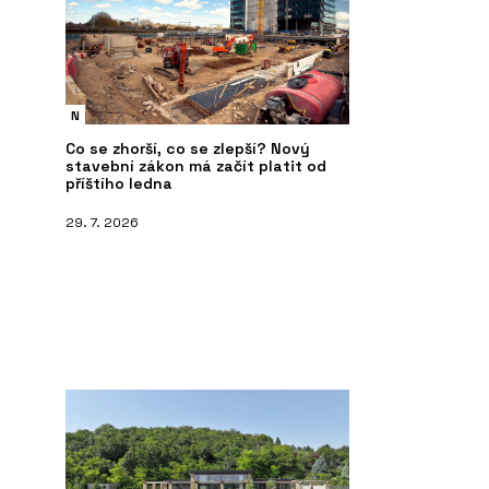
N
Co se zhorší, co se zlepší? Nový
stavební zákon má začít platit od
příštího ledna
29. 7. 2026