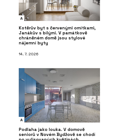
A
Kotěrův byt s červenými omítkami,
Janákův s bílými. V památkově
chráněném domě jsou stylové
nájemní byty
14. 7. 2026
A
Podlaha jako louka. V domově
seniorů v Novém Bydžově se chodí
po vylisovaných květinách