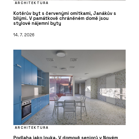
ARCHITEKTURA
Kotěrův byt s červenými omítkami, Janákův s
bílými. V památkově chráněném domě jsou
stylové nájemní byty
14. 7. 2026
ARCHITEKTURA
Podlaha jako louka. V domově seniorů v Novém