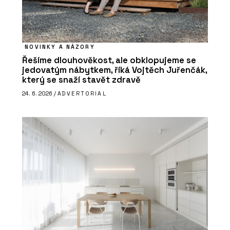
NOVINKY A NÁZORY
Řešíme dlouhověkost, ale obklopujeme se
jedovatým nábytkem, říká Vojtěch Juřenčák,
který se snaží stavět zdravě
24. 6. 2026 /
ADVERTORIAL