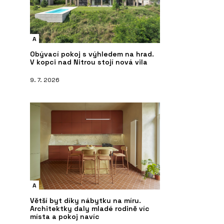
A
Obývací pokoj s výhledem na hrad.
V kopci nad Nitrou stojí nová vila
9. 7. 2026
A
Větší byt díky nábytku na míru.
Architektky daly mladé rodině víc
místa a pokoj navíc