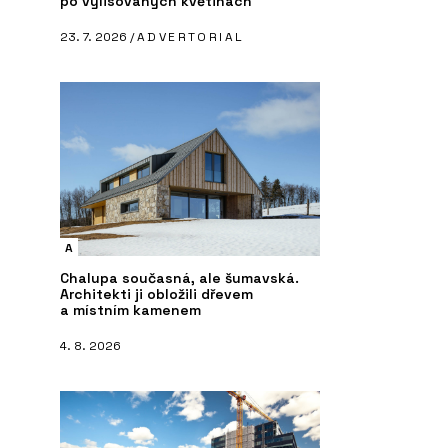
po vylisovaných květinách
23. 7. 2026 /
ADVERTORIAL
A
Chalupa současná, ale šumavská.
Architekti ji obložili dřevem
a místním kamenem
4. 8. 2026