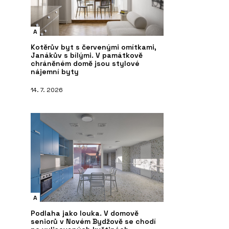
A
Kotěrův byt s červenými omítkami,
Janákův s bílými. V památkově
chráněném domě jsou stylové
nájemní byty
14. 7. 2026
A
Podlaha jako louka. V domově
seniorů v Novém Bydžově se chodí