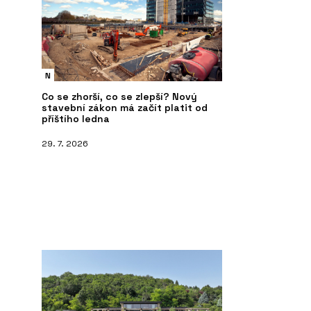
N
Co se zhorší, co se zlepší? Nový
stavební zákon má začít platit od
příštího ledna
29. 7. 2026