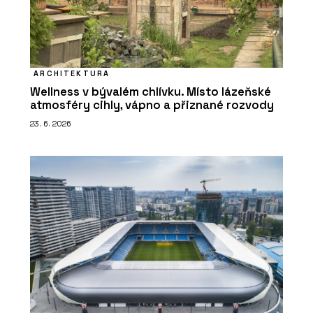
ARCHITEKTURA
Wellness v bývalém chlívku. Místo lázeňské
atmosféry cihly, vápno a přiznané rozvody
23. 6. 2026