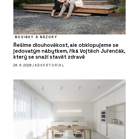
NOVINKY A NÁZORY
Řešíme dlouhověkost, ale obklopujeme se
jedovatým nábytkem, říká Vojtěch Juřenčák,
který se snaží stavět zdravě
24. 6. 2026 /
ADVERTORIAL