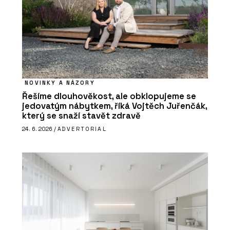
NOVINKY A NÁZORY
Řešíme dlouhověkost, ale obklopujeme se
jedovatým nábytkem, říká Vojtěch Juřenčák,
který se snaží stavět zdravě
24. 6. 2026 /
ADVERTORIAL