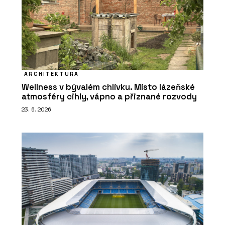
ARCHITEKTURA
Wellness v bývalém chlívku. Místo lázeňské
atmosféry cihly, vápno a přiznané rozvody
23. 6. 2026