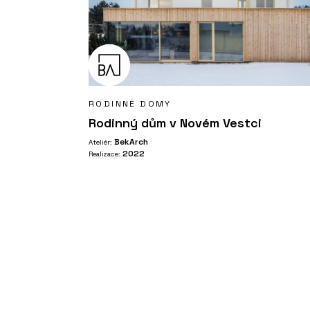
RODINNÉ DOMY
Rodinný dům v Novém Vestci
BekArch
Ateliér:
2022
Realizace: