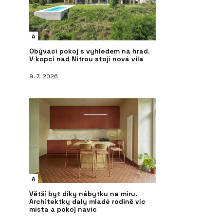
A
Obývací pokoj s výhledem na hrad.
V kopci nad Nitrou stojí nová vila
9. 7. 2026
A
Větší byt díky nábytku na míru.
Architektky daly mladé rodině víc
místa a pokoj navíc