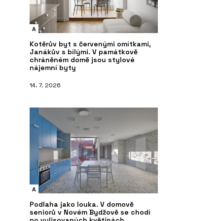
A
Kotěrův byt s červenými omítkami,
Janákův s bílými. V památkově
chráněném domě jsou stylové
nájemní byty
14. 7. 2026
A
Podlaha jako louka. V domově
seniorů v Novém Bydžově se chodí
po vylisovaných květinách