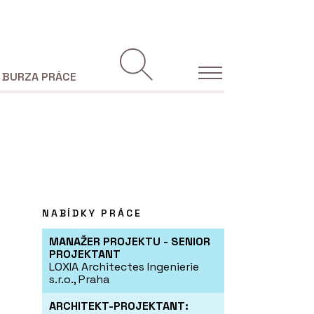
BURZA PRÁCE
NABÍDKY PRÁCE
MANAŽER PROJEKTU - SENIOR
PROJEKTANT
LOXIA Architectes Ingenierie
s.r.o., Praha
ARCHITEKT-PROJEKTANT: