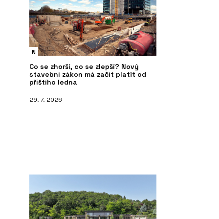
N
Co se zhorší, co se zlepší? Nový
stavební zákon má začít platit od
příštího ledna
29. 7. 2026