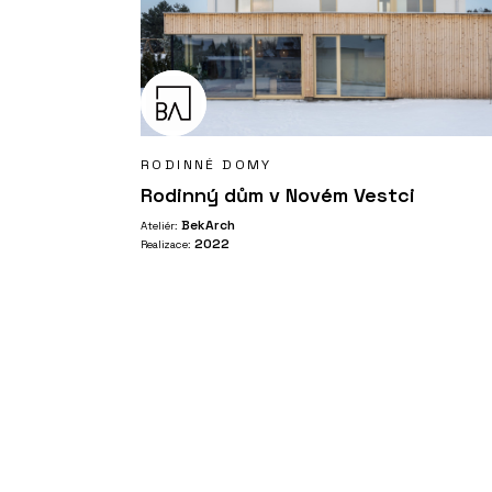
RODINNÉ DOMY
Rodinný dům v Novém Vestci
BekArch
Ateliér:
2022
Realizace: