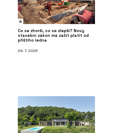
N
Co se zhorší, co se zlepší? Nový
stavební zákon má začít platit od
příštího ledna
29. 7. 2026