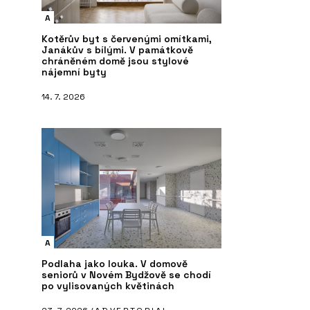
A
Kotěrův byt s červenými omítkami,
Janákův s bílými. V památkově
chráněném domě jsou stylové
nájemní byty
14. 7. 2026
A
Podlaha jako louka. V domově
seniorů v Novém Bydžově se chodí
po vylisovaných květinách