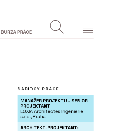
BURZA PRÁCE
NABÍDKY PRÁCE
MANAŽER PROJEKTU - SENIOR
PROJEKTANT
LOXIA Architectes Ingenierie
s.r.o., Praha
ARCHITEKT-PROJEKTANT: