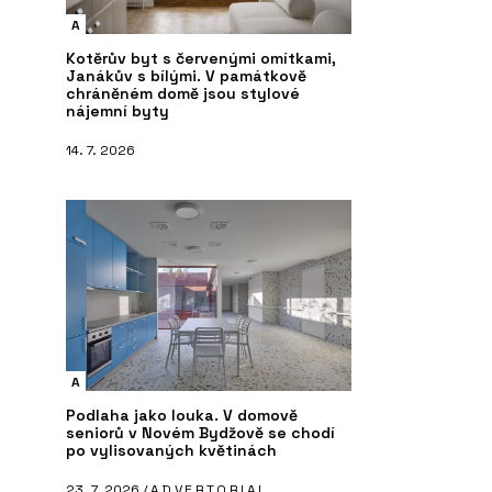
A
Kotěrův byt s červenými omítkami,
Janákův s bílými. V památkově
chráněném domě jsou stylové
nájemní byty
14. 7. 2026
A
Podlaha jako louka. V domově
seniorů v Novém Bydžově se chodí
po vylisovaných květinách
23. 7. 2026 /
ADVERTORIAL