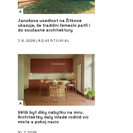
A
Janúšova usedlost na Žítkové
ukazuje, že tradiční řemeslo patří i
do současné architektury
7. 8. 2026 /
ADVERTORIAL
A
Větší byt díky nábytku na míru.
Architektky daly mladé rodině víc
místa a pokoj navíc
10. 7. 2026