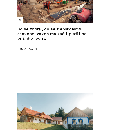
N
Co se zhorší, co se zlepší? Nový
stavební zákon má začít platit od
příštího ledna
29. 7. 2026