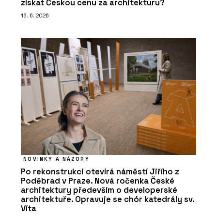
získat Českou cenu za architekturu?
16. 6. 2026
NOVINKY A NÁZORY
Po rekonstrukci otevírá náměstí Jiřího z
Poděbrad v Praze. Nová ročenka České
architektury především o developerské
architektuře. Opravuje se chór katedrály sv.
Víta