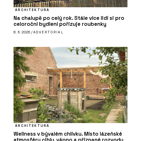
ARCHITEKTURA
Na chalupě po celý rok. Stále více lidí si pro
celoroční bydlení pořizuje roubenky
8. 6. 2026 /
ADVERTORIAL
ARCHITEKTURA
Wellness v bývalém chlívku. Místo lázeňské
atmosféry cihly, vápno a přiznané rozvody