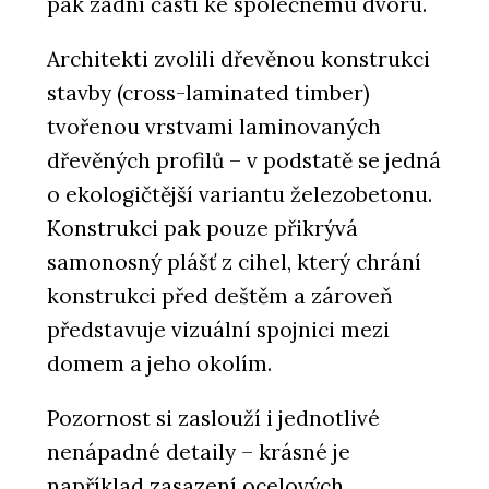
pak zadní částí ke společnému dvoru.
Architekti zvolili dřevěnou konstrukci
stavby (cross-laminated timber)
tvořenou vrstvami laminovaných
dřevěných profilů – v podstatě se jedná
o ekologičtější variantu železobetonu.
Konstrukci pak pouze přikrývá
samonosný plášť z cihel, který chrání
konstrukci před deštěm a zároveň
představuje vizuální spojnici mezi
domem a jeho okolím.
Pozornost si zaslouží i jednotlivé
nenápadné detaily – krásné je
například zasazení ocelových