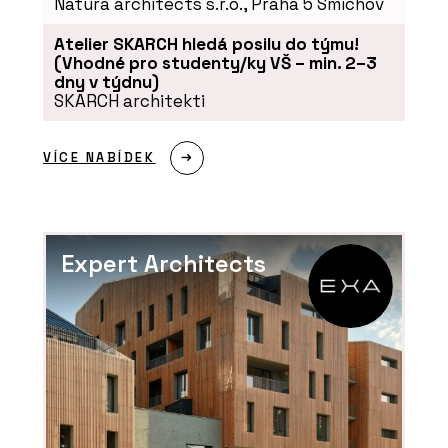
Natura architects s.r.o., Praha 5 Smíchov
Atelier SKARCH hledá posilu do týmu!
(Vhodné pro studenty/ky VŠ – min. 2–3
dny v týdnu)
SKARCH architekti
VÍCE NABÍDEK
ČLÁNKY
Bubenečská romance v
minimalistickém duchu
Expert Architects