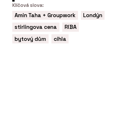
měnit podle potřeby – kdykoliv
Klíčová slova:
Amin Taha + Groupwork
Londýn
stirlingova cena
RIBA
bytový dům
cihla
PRODUKTY
Kuchyň Xila od značky Boffi -
KONSEPTI