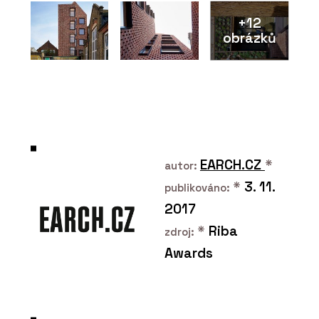
+12
obrázků
PRODUKTY
Pavilion O od značky Kettal - KONSEPTI
EARCH.CZ
*
autor:
*
3. 11.
publikováno:
2017
*
Riba
zdroj:
Awards
ČLÁNKY
Modulární kanceláře, které si můžete