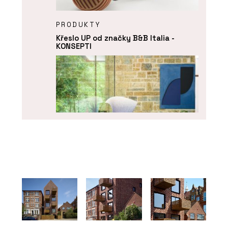
PRODUKTY
Křeslo UP od značky B&B Italia -
KONSEPTI
ČLÁNKY
Designblok 2024: Konsepti přiváží
hvězdy z Milána