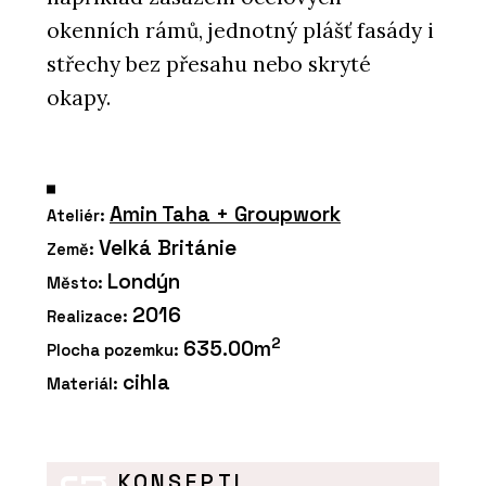
okenních rámů, jednotný plášť fasády i
střechy bez přesahu nebo skryté
okapy.
Amin Taha + Groupwork
Ateliér:
Velká Británie
Země:
Londýn
Město:
2016
Realizace:
2
635.00m
Plocha pozemku:
cihla
Materiál:
KONSEPTI