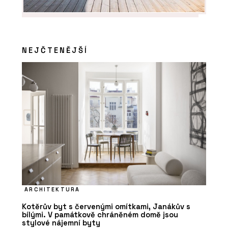
NEJČTENĚJŠÍ
ARCHITEKTURA
Kotěrův byt s červenými omítkami, Janákův s
bílými. V památkově chráněném domě jsou
stylové nájemní byty