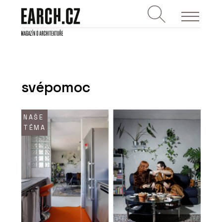
svépomoc
NAŠE
TÉMA