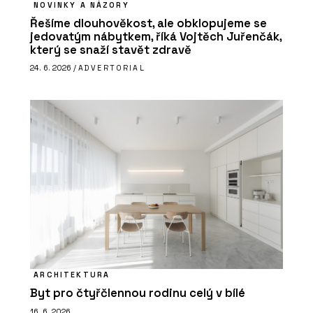
NOVINKY A NÁZORY
Řešíme dlouhověkost, ale obklopujeme se
jedovatým nábytkem, říká Vojtěch Juřenčák,
který se snaží stavět zdravě
24. 6. 2026 /
ADVERTORIAL
ARCHITEKTURA
Byt pro čtyřčlennou rodinu celý v bílé
16. 6. 2026