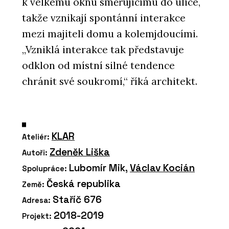
k velkému oknu směřujícímu do ulice,
takže vznikají spontánní interakce
mezi majiteli domu a kolemjdoucími.
„Vzniklá interakce tak představuje
odklon od místní silné tendence
chránit své soukromí,“ říká architekt.
KLAR
Ateliér:
Zdeněk Liška
Autoři:
Lubomír Mik,
Václav Kocián
Spolupráce:
Česká republika
Země:
Staříč 676
Adresa:
2018-2019
Projekt: