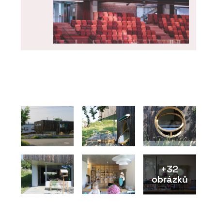
PRODUKTY
Highlands - mmcité
+32
obrázků
PRODUKTY