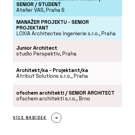
SENIOR / STUDENT
Atelier VAS, Praha 6
MANAŽER PROJEKTU - SENIOR
PROJEKTANT
LOXIA Architectes Ingenierie s.r.o., Praha
PRODUKTY
Junior Architect
Typo - mmcité
studio Perspektiv, Praha
Architekt/ka - Projektant/ka
Atribut Solutions s.r.o., Praha
ofschem architekti / SENIOR ARCHITECT
ofschem architekti s.r.o., Brno
VÍCE NABÍDEK
ČLÁNKY
Moravské náměstí v Brně po
revitalizaci doplnila lavička o délce