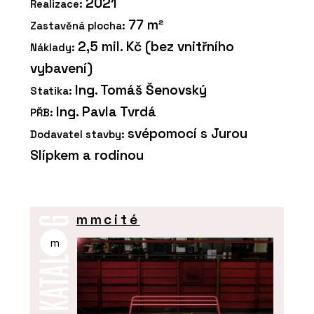
2021
Realizace:
77 m²
Zastavěná plocha:
2,5 mil. Kč (bez vnitřního
Náklady:
vybavení)
Ing. Tomáš Šenovský
Statika:
Ing. Pavla Tvrdá
PŘB:
svépomocí s Jurou
Dodavatel stavby:
Slípkem a rodinou
mmcité
m