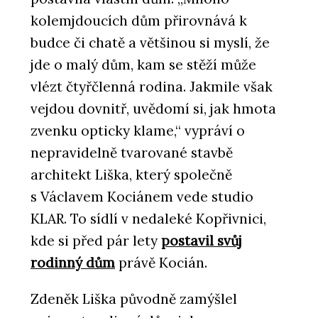
kolemjdoucích dům přirovnává k
budce či chatě a většinou si myslí, že
jde o malý dům, kam se stěží může
vlézt čtyřčlenná rodina. Jakmile však
vejdou dovnitř, uvědomí si, jak hmota
zvenku opticky klame,“ vypráví o
nepravidelně tvarované stavbě
architekt Liška, který společně
s Václavem Kociánem vede studio
KLAR. To sídlí v nedaleké Kopřivnici,
kde si před pár lety
postavil svůj
rodinný dům
právě Kocián.
Zdeněk Liška původně zamýšlel