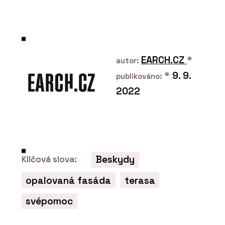
Morse Dot - mmcité
EARCH.CZ
*
autor:
*
9. 9.
publikováno:
2022
PRODUKTY
Platform - mmcité
Beskydy
Klíčová slova:
opalovaná fasáda
terasa
svépomoc