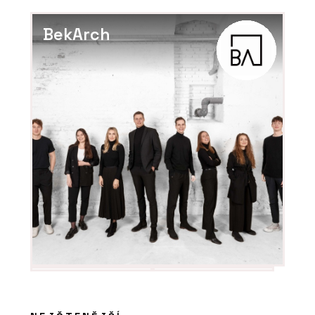
120 metrů
BekArch
ČLÁNKY
Italské městečko, kde se historie
potkává s designem