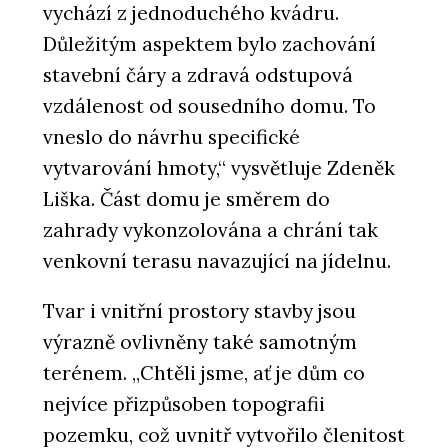
vychází z jednoduchého kvádru.
Důležitým aspektem bylo zachování
stavební čáry a zdravá odstupová
vzdálenost od sousedního domu. To
vneslo do návrhu specifické
vytvarování hmoty,“ vysvětluje Zdeněk
Liška. Část domu je směrem do
zahrady vykonzolována a chrání tak
venkovní terasu navazující na jídelnu.
Tvar i vnitřní prostory stavby jsou
výrazně ovlivněny také samotným
terénem. „Chtěli jsme, ať je dům co
nejvíce přizpůsoben topografii
pozemku, což uvnitř vytvořilo členitost