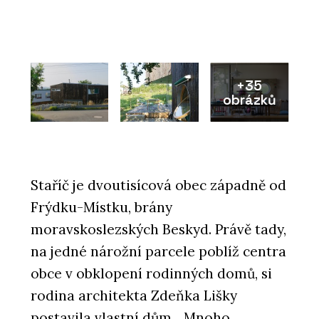
+35
obrázků
Staříč je dvoutisícová obec západně od
Frýdku-Místku, brány
moravskoslezských Beskyd. Právě tady,
na jedné nárožní parcele poblíž centra
obce v obklopení rodinných domů, si
rodina architekta Zdeňka Lišky
postavila vlastní dům. „Mnoho