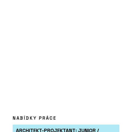
O FIRMĚ
mmcité
ČLÁNKY
UFO: Přístřešek připravený na přistání
ve veřejném prostoru
NABÍDKY PRÁCE
ARCHITEKT-PROJEKTANT: JUNIOR /