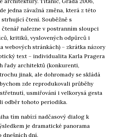
é architektury. Titanic, Grada 2006,
 zde jedna závažná změna, která z této
 strhující čtení. Souběžně s
 čtenář nalezne v postranním sloupci
ců, kritiků, vyslovených odpůrců i
a webových stránkách) – zkrátka názory
ptický text – individualita Karla Pragera
 řady architektů (konkurenti,
trochu jinak, ale dohromady se skládá
dybychom zde reprodukovali průběhy
střetnutí, usmiřování i velkorysá gesta
i odběr tohoto periodika.
iha tím nabízí nadčasový dialog k
 Výsledkem je dramatické panorama
o dnešních dní.