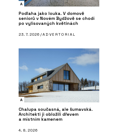
A
Podlaha jako louka. V domově
seniorů v Novém Bydžově se chodí
po vylisovaných květinách
23. 7. 2026 /
ADVERTORIAL
A
Chalupa současná, ale šumavská.
Architekti ji obložili dřevem
a místním kamenem
4. 8. 2026