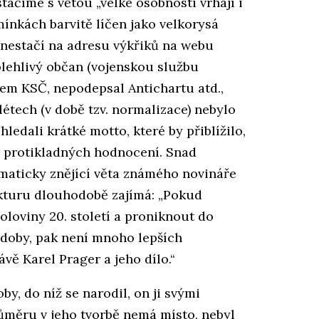
tačíme s větou „velké osobnosti vrhají i
omínkách barvitě líčen jako velkorysá
k nestačí na adresu výkřiků na webu
polehlivý občan (vojenskou službu
enem KSČ, nepodepsal Antichartu atd.,
étech (v době tzv. normalizace) nebylo
edali krátké motto, které by přiblížilo,
, protikladných hodnocení. Snad
aticky znějící věta známého novináře
ekturu dlouhodobě zajímá: „Pokud
loviny 20. století a proniknout do
doby, pak není mnoho lepších
vě Karel Prager a jeho dílo.“
y, do níž se narodil, on ji svými
ůměru v jeho tvorbě nemá místo, nebyl