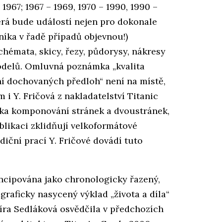
1967; 1967 – 1969, 1970 – 1990, 1990 –
terá bude událostí nejen pro dokonale
níka v řadě případů objevnou!)
chémata, skicy, řezy, půdorysy, nákresy
modelů. Omluvná poznámka „kvalita
í dochovaných předloh“ není na místě,
m i Y. Fričová z nakladatelství Titanic
iska komponování stránek a dvoustránek,
ublikaci zklidňují velkoformátové
ediční prací Y. Fričové dovádí tuto
oncipována jako chronologicky řazený,
ograficky nasycený výklad „života a díla“
míra Sedláková osvědčila v předchozích