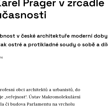
arel Prager v zrcadle
učasnosti
nost v české architektuře moderní doby
ak ostré a protikladné soudy o sobě a díl
014
ofesní obci architektů a urbanistů, do
je „veřejnost“. Ústav Makromolekulární
la či budova Parlamentu na vrcholu