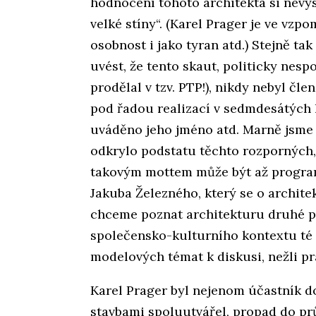
hodnocení tohoto architekta si nevys
velké stíny“. (Karel Prager je ve vzp
osobnost i jako tyran atd.) Stejně ta
uvést, že tento skaut, politicky nes
prodělal v tzv. PTP!), nikdy nebyl čl
pod řadou realizací v sedmdesátých l
uváděno jeho jméno atd. Marně jsme hl
odkrylo podstatu těchto rozporných
takovým mottem může být až program
Jakuba Železného, který se o archit
chceme poznat architekturu druhé po
společensko-kulturního kontextu té 
modelových témat k diskusi, nežli prá
Karel Prager byl nejenom účastník dob
stavbami spoluutvářel, propad do pr