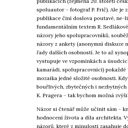
publikacích (zejména 20. století česk
spoluautor – fotograf P. Frič). Ale je
publikace činí doslova poutavé, ne-li
fundamentálním textem R. Sedlákové
názory jeho spolupracovníků, souběž
názory z ankety (anonymní diskuze n
řady dalších osobností. Je to až syno
vystupuje ve vzpomínkách a úsudcích
kamarádi, spolupracovníci) pokaždé 
mozaika jedné složité osobnosti. K
bouřlivých, zbytečných i nezbytných 
K. Pragera – tak bychom možná zvýšil
Názor si čtenář může učinit sám – kn
hodnocení života a díla architekta.
názorů, které z minulosti zasahuje d