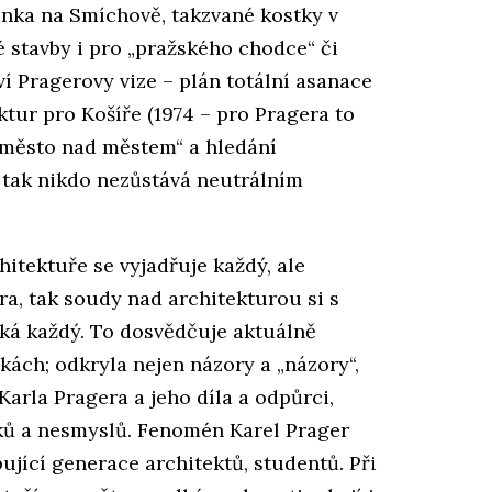
nka na Smíchově, takzvané kostky v
 stavby i pro „pražského chodce“ či
ví Pragerovy vize – plán totální asanace
tur pro Košíře (1974 – pro Pragera to
 „město nad městem“ a hledání
, tak nikdo nezůstává neutrálním
hitektuře se vyjadřuje každý, ale
a, tak soudy nad architekturou si s
ká každý. To dosvědčuje aktuálně
ách; odkryla nejen názory a „názory“,
 Karla Pragera a jeho díla a odpůrci,
ků a nesmyslů. Fenomén Karel Prager
ující generace architektů, studentů. Při