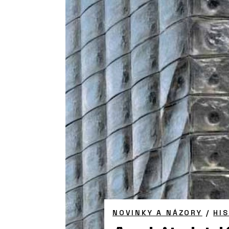
NOVINKY A NÁZORY
/
HI