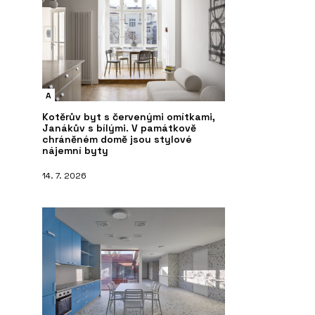
A
Kotěrův byt s červenými omítkami,
Janákův s bílými. V památkově
chráněném domě jsou stylové
nájemní byty
14. 7. 2026