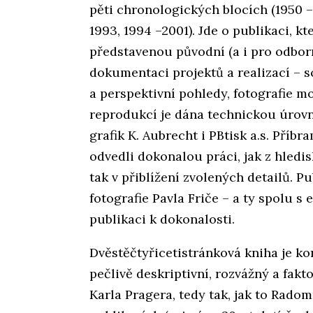
pěti chronologických blocích (1950 – 
1993, 1994 –2001). Jde o publikaci, k
představenou původní (a i pro odbor
dokumentaci projektů a realizací – s
a perspektivní pohledy, fotografie 
reprodukcí je dána technickou úrovn
grafik K. Aubrecht i PBtisk a.s. Příbra
odvedli dokonalou práci, jak z hled
tak v přiblížení zvolených detailů. P
fotografie Pavla Friče – a ty spolu s 
publikaci k dokonalosti.
Dvěstěčtyřicetistránková kniha je k
pečlivě deskriptivní, rozvážný a fakt
Karla Pragera, tedy tak, jak to Rado