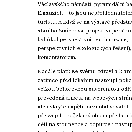
Václavského náměstí, pyramidální ba
Emauzích – to jsou nepřehlédnutelné
turistu. A když se na výstavě předsta
starého Smíchova, projekt superstruk
byl úkol perspektivní reurbanizace,
perspektivních ekologických řešení)
komentátorem.
Nadále platí: Ke svému zdraví a k arc
zatímco před lékařem nastoupí pokor
velkou bohorovnou suverenitou odří
provedená anketa na webových stránk
ale i skryté napětí mezi obdivovateli
překvapil i nečekaný objem předsud
dělí na stoupence a odpůrce i nastup