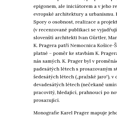
epigonem, ale iniciátorem a v jeho r
evropské architektury a urbanismu. 
Spory o osobnost, realizace a projek
(v recenzované publikaci se vyjadřují
slovenští architekti Ivan Gürtler, M
K. Pragera patří Nemocnica Košice-Ša
platné – poměr ke stavbám K. Prager
nás samých. K. Prager byl v proměná
padesátých létech s prosazovaným st
šedesátých létech („pražské jaro“), 
devadesátých létech (nečekaně umírá 
pracovitý, hledající, prahnoucí po no
prosazující.
Monografie Karel Prager mapuje jeho 