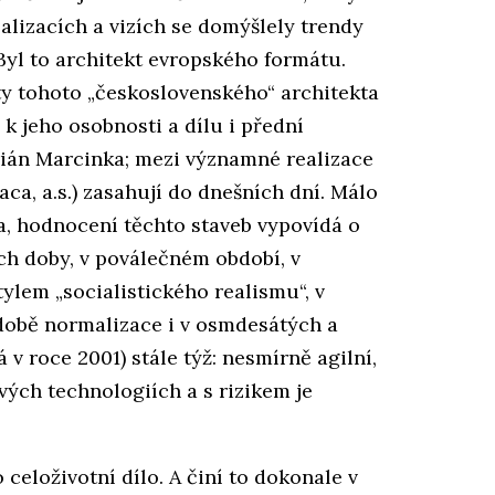
ealizacích a vizích se domýšlely trendy
Byl to architekt evropského formátu.
ty tohoto „československého“ architekta
 k jeho osobnosti a dílu i přední
arián Marcinka; mezi významné realizace
ca, a.s.) zasahují do dnešních dní. Málo
a, hodnocení těchto staveb vypovídá o
ch doby, v poválečném období, v
ylem „socialistického realismu“, v
v době normalizace i v osmdesátých a
v roce 2001) stále týž: nesmírně agilní,
vých technologiích a s rizikem je
celoživotní dílo. A činí to dokonale v