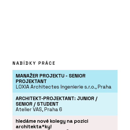
Kavárna Vila 63
NABÍDKY PRÁCE
ČLÁNKY
MANAŽER PROJEKTU - SENIOR
Secesní byt na nábřeží
PROJEKTANT
LOXIA Architectes Ingenierie s.r.o., Praha
ARCHITEKT-PROJEKTANT: JUNIOR /
SENIOR / STUDENT
Atelier VAS, Praha 6
hledáme nové kolegy na pozici
architekta*ky!