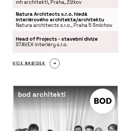
mh architekti, Praha, Žižkov
Natura Architects s.r.o. hledá
ČLÁNKY
interiérového architekta/architektu
Nic neodflákneme, to se v řemesle
Natura architects s.r.o., Praha 5 Smíchov
nevyplácí. S Lukášem Lédlem o výrobě
nábytku v Libčicích nad Vltavou
Head of Projects - stavební divize
STAVEX interiéry s.r.o.
VÍCE NABÍDEK
bod architekti
SLUŽBY
Výroba na zakázku - DEVOTO