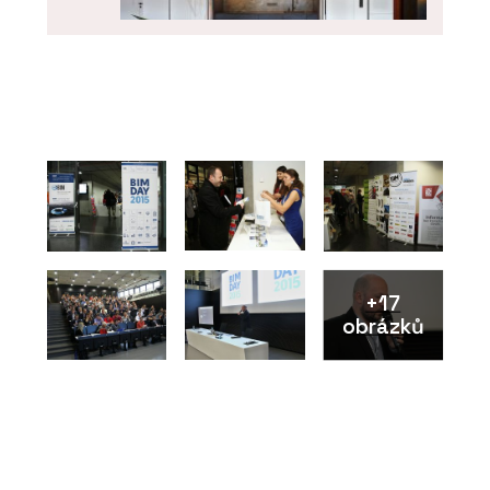
SLUŽBY
Kuchyně na zakázku - DEVOTO
+17
obrázků
ČLÁNKY
Showroom a dílna DEVOTO