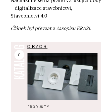
Nacházíme se na prahu vzrušující doby
– digitalizace stavebnictví,
Stavebnictví 4.0
Článek byl převzat z časopisu ERA21.
OBZOR
O
PRODUKTY