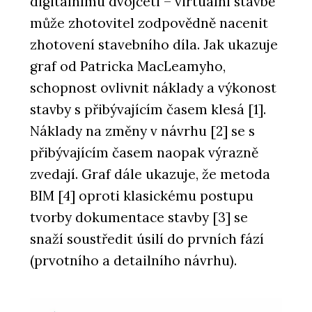
digitálnímu dvojčeti – virtuální stavbě
může zhotovitel zodpovědně nacenit
zhotovení stavebního díla. Jak ukazuje
graf od Patricka MacLeamyho,
schopnost ovlivnit náklady a výkonost
stavby s přibývajícím časem klesá [1].
Náklady na změny v návrhu [2] se s
přibývajícím časem naopak výrazně
zvedají. Graf dále ukazuje, že metoda
BIM [4] oproti klasickému postupu
tvorby dokumentace stavby [3] se
snaží soustředit úsilí do prvních fází
(prvotního a detailního návrhu).