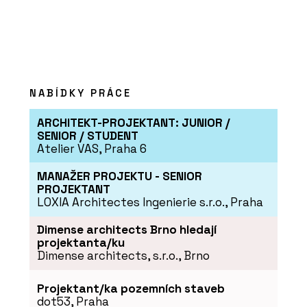
Vypínače a zásuvky NEXA RONDO -
OBZOR
NABÍDKY PRÁCE
ARCHITEKT-PROJEKTANT: JUNIOR /
SENIOR / STUDENT
Atelier VAS, Praha 6
PRODUKTY
MANAŽER PROJEKTU - SENIOR
PROJEKTANT
Vypínače a zásuvky DECENTE - OBZOR
LOXIA Architectes Ingenierie s.r.o., Praha
Dimense architects Brno hledají
projektanta/ku
Dimense architects, s.r.o., Brno
Projektant/ka pozemních staveb
dot53, Praha