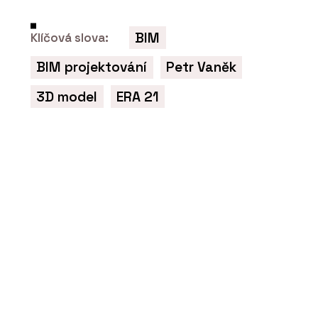
BIM
Klíčová slova:
BIM projektování
Petr Vaněk
3D model
ERA 21
ČLÁNKY
Moderní pojetí páčkových vypínačů
NEXA z tradičních materiálů
PRODUKTY