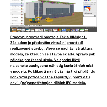
Pracovní prostředí nástroje Tekla BIMsight.
Základem je především virtuální prostředí
realizované stavby. Vlevo se nachází struktura
modelů, ze kterých se stavba skládá, vpravo pak
záložka pro řešení úkolů. Ve spodní liště
naleznete zachycené náhledy konkrétních míst
v modelu. Po kliknutí na ně vás nástroj přiblíží do
konkrétní pozice včetně zapnutí/vypnutí v tu
chvíli (ne)nepotřebných dílčích IFC modelů.