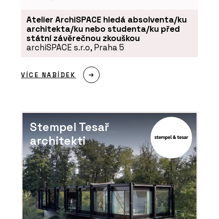
Atelier ArchiSPACE hledá absolventa/ku
architekta/ku nebo studenta/ku před
O FIRMĚ
státní závěrečnou zkouškou
OBZOR
archiSPACE s.r.o, Praha 5
VÍCE NABÍDEK
Stempel Tesař
architekti
ČLÁNKY
Šest dekád na OBZORu: Od cibule k
originálním vypínačům