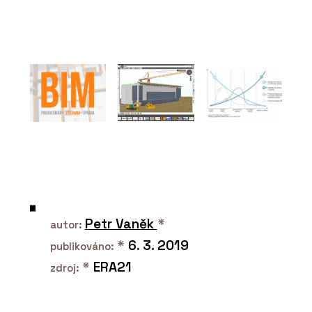
PRODUKTY
Vypínače a zásuvky NEXA QUADRO -
OBZOR
Petr Vaněk
*
autor:
PRODUKTY
*
6. 3. 2019
publikováno:
Vypínače a zásuvky RETRO - OBZOR
*
ERA21
zdroj: