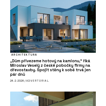
ARCHITEKTURA
„Dům přivezeme hotový na kamionu,“ říká
Miroslav Veselý z české pobočky firmy na
dřevostavby. Spojit stěny k sobě trvá jen
pár dnů
24. 2. 2026 /
ADVERTORIAL