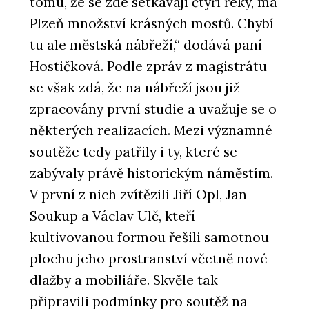
tomu, že se zde setkávají čtyři řeky, má
Plzeň množství krásných mostů. Chybí
tu ale městská nábřeží,“ dodává paní
Hostičková. Podle zpráv z magistrátu
se však zdá, že na nábřeží jsou již
zpracovány první studie a uvažuje se o
některých realizacích. Mezi významné
soutěže tedy patřily i ty, které se
zabývaly právě historickým náměstím.
V první z nich zvítězili Jiří Opl, Jan
Soukup a Václav Ulč, kteří
kultivovanou formou řešili samotnou
plochu jeho prostranství včetně nové
dlažby a mobiliáře. Skvěle tak
připravili podmínky pro soutěž na