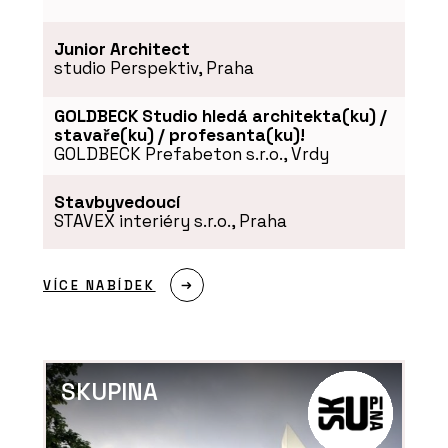
Junior Architect
studio Perspektiv, Praha
GOLDBECK Studio hledá architekta(ku) /
stavaře(ku) / profesanta(ku)!
GOLDBECK Prefabeton s.r.o., Vrdy
SLUŽBY
Stavbyvedoucí
Veřejné zakázky - SNTD
STAVEX interiéry s.r.o., Praha
VÍCE NABÍDEK
SKUPINA
ČLÁNKY