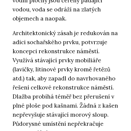
vodní plochy jsou čeřeny padající
vodou, voda se odráží na zlatých
objemech a naopak.
Architektonický zásah je redukován na
adici sochařského prvku, potvrzuje
koncepci rekonstrukce náměstí.
Využívá stávající prvky mobiliáře
(lavičky, litinové prvky kromě řetězů
atd.) tak, aby zapadl do navrhovaného
řešení celkové rekonstrukce náměstí.
Dlažba probíhá téměř bez přerušení v
plné ploše pod kašnami. Žádná z kašen
nepřevyšuje stávající morový sloup.
Půdorysné umístění nepřekračuje