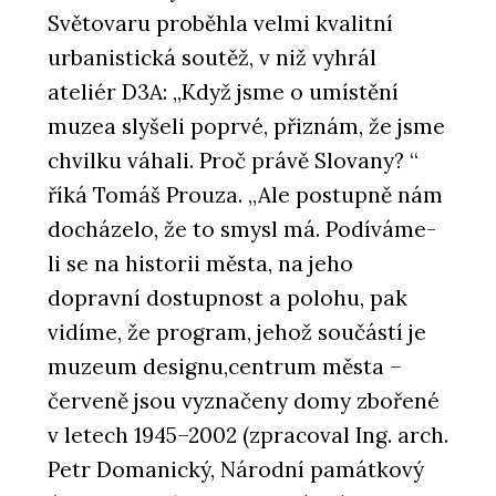
Světovaru proběhla velmi kvalitní
urbanistická soutěž, v niž vyhrál
ateliér D3A: „Když jsme o umístění
muzea slyšeli poprvé, přiznám, že jsme
chvilku váhali. Proč právě Slovany? “
říká Tomáš Prouza. „Ale postupně nám
docházelo, že to smysl má. Podíváme-
li se na historii města, na jeho
dopravní dostupnost a polohu, pak
vidíme, že program, jehož součástí je
muzeum designu,centrum města –
červeně jsou vyznačeny domy zbořené
v letech 1945–2002 (zpracoval Ing. arch.
Petr Domanický, Národní památkový