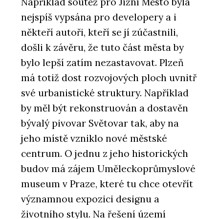
Například soutěž pro Jižní Město byla
nejspíš vypsána pro developery a i
někteří autoři, kteří se jí zúčastnili,
došli k závěru, že tuto část města by
bylo lepší zatím nezastavovat. Plzeň
má totiž dost rozvojových ploch uvnitř
své urbanistické struktury. Například
by měl být rekonstruován a dostavěn
bývalý pivovar Světovar tak, aby na
jeho místě vzniklo nové městské
centrum. O jednu z jeho historických
budov má zájem Uměleckoprůmyslové
museum v Praze, které tu chce otevřít
významnou expozici designu a
životního stylu. Na řešení území