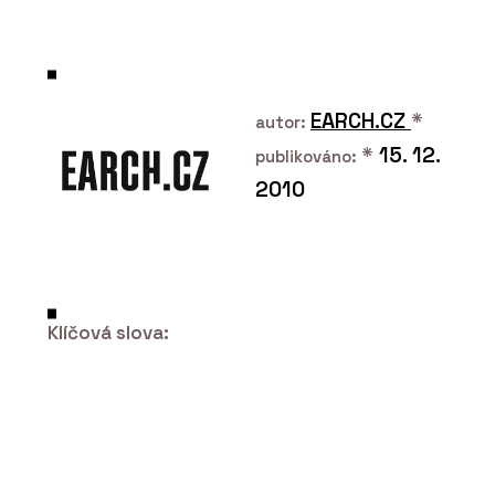
SLUŽBY
Akvizice, fúze a restrukturalizace -
SNTD
EARCH.CZ
*
autor:
*
15. 12.
publikováno:
2010
O FIRMĚ
Klíčová slova:
Sokol, Novák, Trojan, Doleček a
partneři (SNTD)