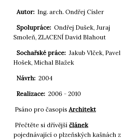
Autor:
Ing. arch. Ondřej Císler
Spolupráce
:
Ondřej Dušek, Juraj
Smoleň, ZLACENÍ David Blahout
Sochařské práce
:
Jakub Vlček, Pavel
Hošek, Michal Blažek
Návrh
:
2004
Realizace
:
2006 - 2010
Psáno pro časopis
Architekt
Přečtěte si dřívější
článek
pojednávající o plzeňských kašnách z