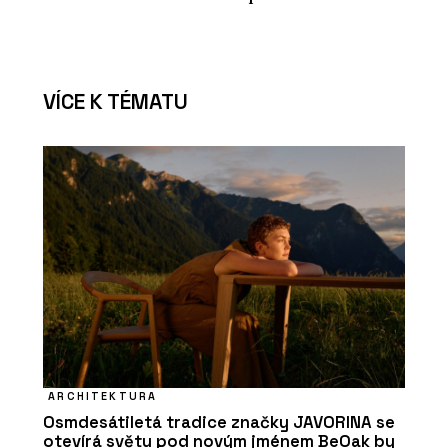
VÍCE K TÉMATU
ARCHITEKTURA
Osmdesátiletá tradice značky JAVORINA se
otevírá světu pod novým jménem BeOak by