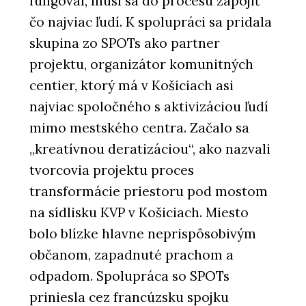
fungoval, musí sa do procesu zapojiť
čo najviac ľudí. K spolupráci sa pridala
skupina zo SPOTs ako partner
projektu, organizátor komunitných
centier, ktorý má v Košiciach asi
najviac spoločného s aktivizáciou ľudí
mimo mestského centra. Začalo sa
„kreatívnou deratizáciou“, ako nazvali
tvorcovia projektu proces
transformácie priestoru pod mostom
na sídlisku KVP v Košiciach. Miesto
bolo blízke hlavne neprispôsobivým
občanom, zapadnuté prachom a
odpadom. Spolupráca so SPOTs
priniesla cez francúzsku spojku