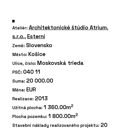
Architektonické štúdio Atrium,
Ateliér:
s.r.o.
,
Esterni
Slovensko
Země:
Košice
Město:
Moskovská trieda
Ulice, číslo:
040 11
PSČ:
20 000.00
Suma:
EUR
Měna:
2013
Realizace:
2
1 360.00m
Užitná plocha:
2
1 800.00m
Plocha pozemku:
20
Stavební náklady realizovaného projektu: