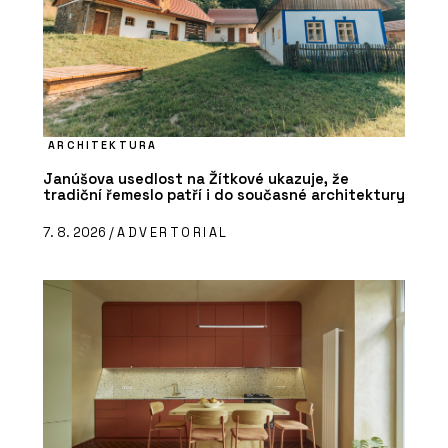
PRODUKTY
Cihly pro robotické zdění Porotherm
ARCHITEKTURA
Robot Ready Profi - wienerberger
Janúšova usedlost na Žítkové ukazuje, že
tradiční řemeslo patří i do současné architektury
7. 8. 2026 /
ADVERTORIAL