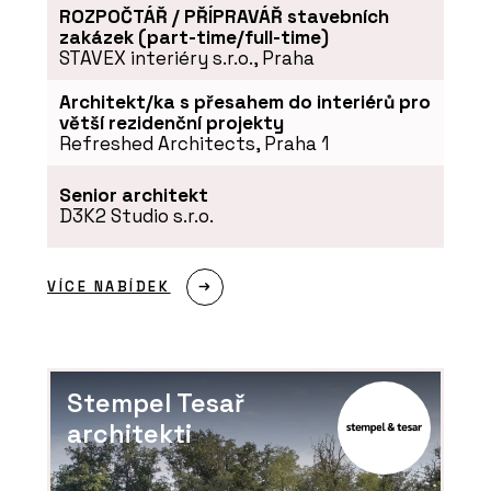
ROZPOČTÁŘ / PŘÍPRAVÁŘ stavebních
zakázek (part-time/full-time)
STAVEX interiéry s.r.o., Praha
Architekt/ka s přesahem do interiérů pro
větší rezidenční projekty
Refreshed Architects, Praha 1
Senior architekt
D3K2 Studio s.r.o.
O FIRMĚ
wienerberger s.r.o.
VÍCE NABÍDEK
Stempel Tesař
architekti