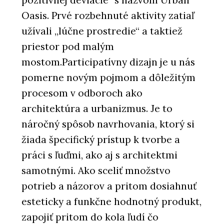
pozitívnej deviácie“ s názvom Urban
Oasis. Prvé rozbehnuté aktivity zatiaľ
užívali „lúčne prostredie“ a taktiež
priestor pod malým
mostom.Participatívny dizajn je u nás
pomerne novým pojmom a dôležitým
procesom v odboroch ako
architektúra a urbanizmus. Je to
náročný spôsob navrhovania, ktorý si
žiada špecifický prístup k tvorbe a
práci s ľuďmi, ako aj s architektmi
samotnými. Ako sceliť množstvo
potrieb a názorov a pritom dosiahnuť
esteticky a funkčne hodnotný produkt,
zapojiť pritom do kola ľudí čo