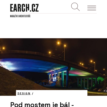
DESIGN
/
Pod mostem je bál -