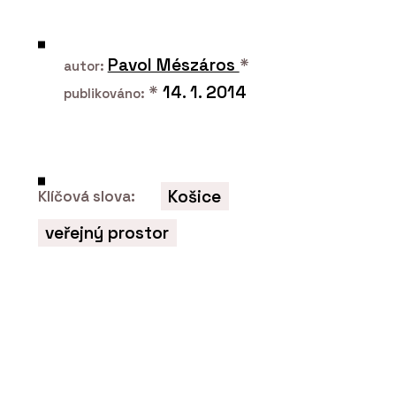
PRODUKTY
Střešní taška bobrovka Tondach -
wienerberger
Pavol Mészáros
*
autor:
*
14. 1. 2014
publikováno:
Košice
Klíčová slova:
veřejný prostor
PRODUKTY
Venkovní dlažba Semmelrock s
chytrým zámkem - wienerberger