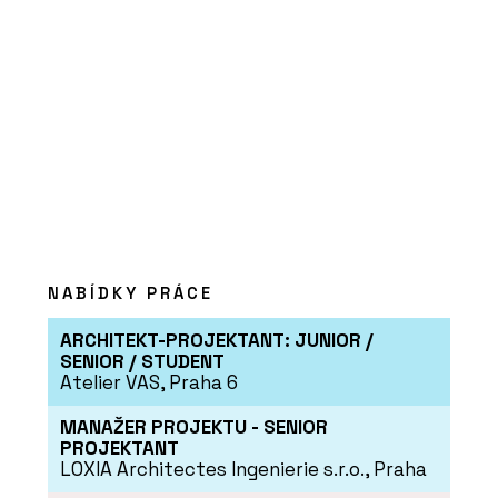
PRODUKTY
Střešní taška V9 Tondach -
wienerberger
NABÍDKY PRÁCE
ARCHITEKT-PROJEKTANT: JUNIOR /
SENIOR / STUDENT
Atelier VAS, Praha 6
MANAŽER PROJEKTU - SENIOR
PRODUKTY
PROJEKTANT
Lícové cihly a obkladové pásky Terca
LOXIA Architectes Ingenierie s.r.o., Praha
- wienerberger