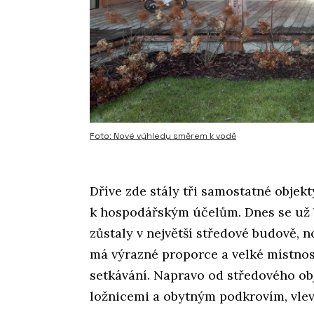
Foto: Nové výhledy směrem k vodě
Dříve zde stály tři samostatné objekt
k hospodářským účelům. Dnes se už b
zůstaly v největší středové budově, 
má výrazné proporce a velké místnost
setkávání. Napravo od středového ob
ložnicemi a obytným podkrovím, vlev