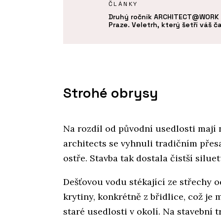
Y
ČLÁNKY
ie - ARCHITECT@WORK
Druhý ročník ARCHITECT@WORK 
Praze. Veletrh, který šetří váš č
Strohé obrysy
Na rozdíl od původní usedlosti mají n
architects se vyhnuli tradičním pře
ostře. Stavba tak dostala čistší siluet
Dešťovou vodu stékající ze střechy od
krytiny, konkrétně z břidlice, což je 
staré usedlosti v okolí. Na stavební 