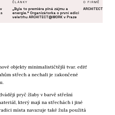
ČLÁNKY
O FIRMĚ
v
„Byla to premiéra plná zájmu a
ARCHITECT@WOR
as
energie.“ Organizátorka o první edici
veletrhu ARCHITECT@WORK v Praze
ové objekty minimalističtější tvar. edit!
sahům střech a nechali je zakončené
u.
vádějí pryč žlaby v barvě střešní
materiál, který mají na střechách i jiné
tradici místa navazuje také žula použitá