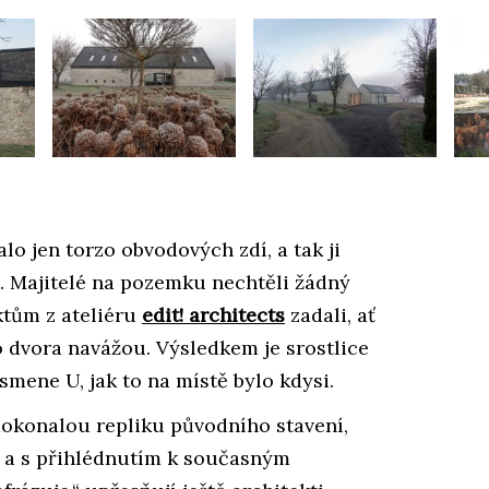
lo jen torzo obvodových zdí, a tak ji
a. Majitelé na pozemku nechtěli žádný
ktům z ateliéru
edit! architects
zadali, ať
dvora navážou. Výsledkem je srostlice
smene U, jak to na místě bylo kdysi.
okonalou repliku původního stavení,
u a s přihlédnutím k současným