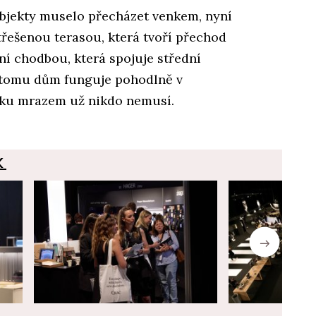
objekty muselo přecházet venkem, nyní
řešenou terasou, která tvoří přechod
ní chodbou, která spojuje střední
ky tomu dům funguje pohodlně v
nku mrazem už nikdo nemusí.
K