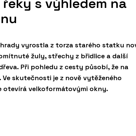
 řeky s výhledem na
inu
hrady vyrostla z torza starého statku no
omítnuté žuly, střechy z břidlice a další
řeva. Při pohledu z cesty působí, že na
. Ve skutečnosti je z nově vytěženého
e otevírá velkoformátovými okny.