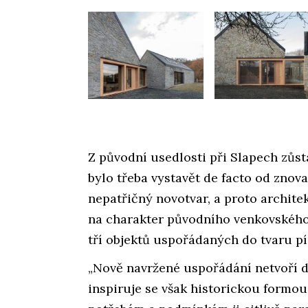
Z původní usedlosti při Slapech zůsta
bylo třeba vystavět de facto od znov
nepatřičný novotvar, a proto archite
na charakter původního venkovského 
tří objektů uspořádaných do tvaru pí
„Nově navržené uspořádání netvoří d
inspiruje se však historickou formo