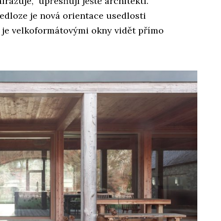
rázuje,“ upřesňují ještě architekti.
edloze je nová orientace usedlosti
 je velkoformátovými okny vidět přímo