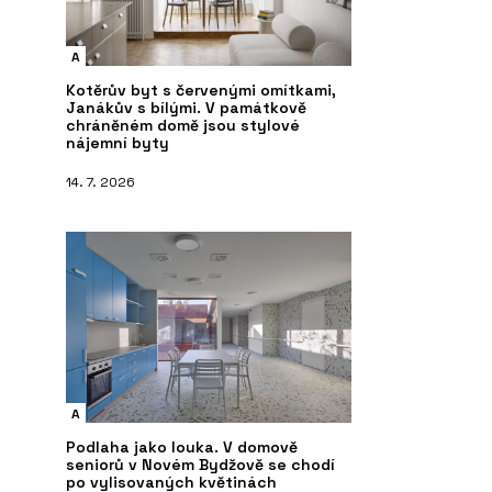
A
Kotěrův byt s červenými omítkami,
Janákův s bílými. V památkově
chráněném domě jsou stylové
nájemní byty
14. 7. 2026
A
Podlaha jako louka. V domově
seniorů v Novém Bydžově se chodí
po vylisovaných květinách