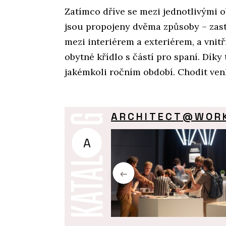
Zatímco dříve se mezi jednotlivými 
jsou propojeny dvěma způsoby – zast
mezi interiérem a exteriérem, a vnitř
obytné křídlo s částí pro spaní. Dí
jakémkoli ročním období. Chodit ve
ARCHITECT@WOR
A