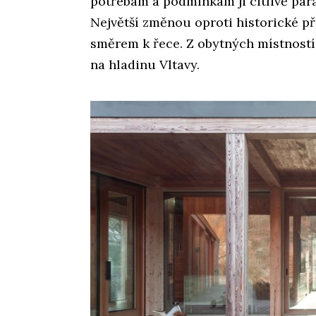
potřebám a podmínkám ji citlivě paraf
Největší změnou oproti historické př
směrem k řece. Z obytných místností
na hladinu Vltavy.