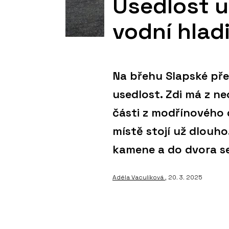
Usedlost u
vodní hlad
Na břehu Slapské pře
usedlost. Zdi má z ne
části z modřínového d
místě stojí už dlouho
kamene a do dvora s
Adéla Vaculíková
, 20. 3. 2025